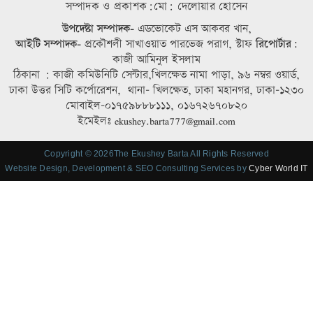
সম্পাদক ও প্রকাশক:মো: দেলোয়ার হোসেন
উপদেষ্টা সম্পাদক-
এডভোকেট এস আকবর খান,
আইটি সম্পাদক-
প্রকৌশলী সাখাওয়াত পারভেজ পরাগ, স্টাফ
রিপোর্টার:
কাজী আমিনুল ইসলাম
ঠিকানা : কাজী কমিউনিটি সেন্টার,খিলক্ষেত নামা পাড়া, ৯৬ নম্বর ওয়ার্ড,
ঢাকা উত্তর সিটি কর্পোরেশন, থানা- খিলক্ষেত, ঢাকা মহানগর, ঢাকা-১২৩০
মোবাইল-০১৭৫৯৮৮৮১১১, ০১৬৭২৬৭০৮২০
ইমেইলঃ ekushey.barta777@gmail.com
Copyright © 2026The Ekushey Barta All Rights Reserved
Website Design, Development & SEO Consulting Services by
Cyber World IT