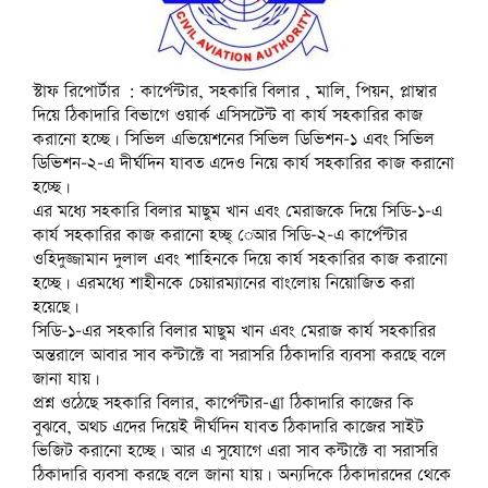
a
p
n
p
e
p
n
O
n
n
m
p
e
e
n
e
s
p
s
s
(
(
w
n
s
n
i
e
i
i
O
O
w
s
i
s
n
n
n
n
p
p
i
i
n
i
n
s
n
n
e
e
n
n
n
n
e
i
e
e
স্টাফ রিপোর্টার : কার্পেন্টার, সহকারি বিলার , মালি, পিয়ন, প্লাম্বার
n
n
d
n
e
n
w
n
w
w
s
s
o
e
w
e
w
n
w
w
দিয়ে ঠিকাদারি বিভাগে ওয়ার্ক এসিসটেন্ট বা কার্য সহকারির কাজ
i
i
w
w
w
w
i
e
i
i
n
n
)
করানো হচ্ছে। সিভিল এভিয়েশনের সিভিল ডিভিশন-১ এবং সিভিল
w
i
w
n
w
n
n
n
n
i
n
i
d
w
d
d
ডিভিশন-২-এ দীর্ঘদিন যাবত এদেও নিয়ে কার্য সহকারির কাজ করানো
e
e
n
d
n
o
i
o
o
w
w
d
o
d
w
n
w
w
হচ্ছে।
w
w
o
w
o
)
d
)
)
i
i
এর মধ্যে সহকারি বিলার মাছুম খান এবং মেরাজকে দিয়ে সিডি-১-এ
w
)
w
o
n
n
)
)
w
d
d
কার্য সহকারির কাজ করানো হচ্ছ্ েআর সিডি-২-এ কার্পেন্টার
)
o
o
ওহিদুজ্জামান দুলাল এবং শাহিনকে দিয়ে কার্য সহকারির কাজ করানো
w
w
)
)
হচ্ছে। এরমধ্যে শাহীনকে চেয়ারম্যানের বাংলোয় নিয়োজিত করা
হয়েছে।
সিডি-১-এর সহকারি বিলার মাছুম খান এবং মেরাজ কার্য সহকারির
অন্তরালে আবার সাব কন্টাক্টে বা সরাসরি ঠিকাদারি ব্যবসা করছে বলে
জানা যায়।
প্রশ্ন ওঠেছে সহকারি বিলার, কার্পেন্টার-এ্রা ঠিকাদারি কাজের কি
বুঝবে, অথচ এদের দিয়েই দীর্ঘদিন যাবত ঠিকাদারি কাজের সাইট
ভিজিট করানো হচ্ছে। আর এ সুযোগে এরা সাব কন্টাক্টে বা সরাসরি
ঠিকাদারি ব্যবসা করছে বলে জানা যায়। অন্যদিকে ঠিকাদারদের থেকে