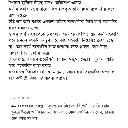
টুপাইস হাতিয়ে নিচ্ছে বলেও অভিযোগ ওঠেছে।
অসীম কুমার মন্ডল নামে একজন প্রকৃত কার্য সহকারিকে নস্যি করে
রাখা হয়েছে।
ইতিপূর্বে অলি নামের একজন অফিস সহকারিকে দিয়ে কার্য সহকারির
কাজ করানো হতো।
২ জন কার্য সহকারিকে ফোরম্যান পদে পদোন্নতি দেয়ায় কার্য সহকারি
পদে জনবল সংকট। নতুন করে কার্য সহকারি নিয়োগও দেয়া হচ্ছে
না। আর কার্য সহকারির কাজ চালানো হচ্ছে প্লাম্বার, কার্পেন্টার,
বিলার, পিয়ন ,মালি দিয়ে।
এ ব্যাপারে একজন প্রকৌশলী জানান, মাছুম, মেরাজ, দুলাল, শাহিন
কার্য সহকারির কাজ করছে।
কয়েকজন ঠিকাদার জানান, মাছুম ,মেরাজ কার্য সহকারির অন্তরালে
সাব কন্টাক্টে ঠিকাদারি ব্যবসা করছে।
Post
Previous
PREVIOUS
navigation
Post
রেলওয়ের প্রকল্প : যুগান্তরের বিশ্লেষণ রিপোর্ট : ভারি বর্ষায়
ডুববে উত্তরা ও বিমানবন্দর এলাকা : মেয়র আতিক বললেন, বেড়ায়
যেন ক্ষেত না খায়