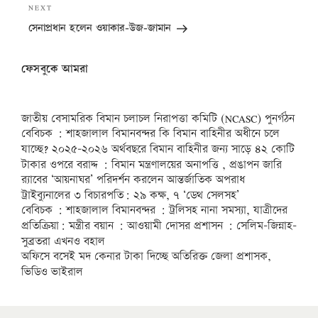
Next
NEXT
Post
সেনাপ্রধান হলেন ওয়াকার-উজ-জামান
ফেসবুকে আমরা
জাতীয় বেসামরিক বিমান চলাচল নিরাপত্তা কমিটি (NCASC) পুনর্গঠন
বেবিচক : শাহজালাল বিমানবন্দর কি বিমান বাহিনীর অধীনে চলে
যাচ্ছে? ২০২৫-২০২৬ অর্থবছরে বিমান বাহিনীর জন্য সাড়ে ৪২ কোটি
টাকার ওপরে বরাদ্দ : বিমান মন্ত্রণালয়ের অনাপত্তি , প্রঙাপন জারি
র‍্যাবের ‘আয়নাঘর’ পরিদর্শন করলেন আন্তর্জাতিক অপরাধ
ট্রাইব্যুনালের ৩ বিচারপতি: ২৯ কক্ষ, ৭ ‘ডেথ সেলসহ’
বেবিচক : শাহজালাল বিমানবন্দর : ট্রলিসহ নানা সমস্যা, যাত্রীদের
প্রতিক্রিয়া: মন্ত্রীর বয়ান : আওয়ামী দোসর প্রশাসন : সেলিম-জিন্নাহ-
সুব্রতরা এখনও বহাল
অফিসে বসেই মদ কেনার টাকা দিচ্ছে অতিরিক্ত জেলা প্রশাসক,
ভিডিও ভাইরাল