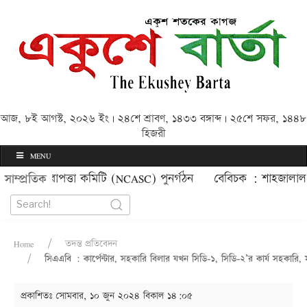
আজ, ৮ই আগস্ট, ২০২৬ ইং | ২৪শে শ্রাবণ, ১৪৩৩ বঙ্গাব্দ | ২৫শে সফর, ১৪৪৮
হিজরী
MENU
চল নিরাপত্তা কমিটি (NCASC) পুনর্গঠন
বেবিচক : শাহজালাল বিমা
সাম্প্রতিক
Home
তদন্ত প্রতিবেদন
সিএএবি : কার্পেন্টার, সহকারি বিলার যখন সিডি-১, সিডি-২’র কার্য সহকারি, সা
প্রকাশিতঃ
সোমবার, ১০ জুন ২০২৪ বিকাল ১৪:০৫