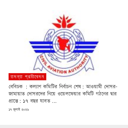
তদন্ত প্রতিবেদন
বেবিচক : কল্যাণ কমিটির নির্বাচন শেষ: আওয়ামী দোসর-
জামায়াত দোসরদের নিয়ে ওয়েলফেয়ার কমিটি গঠনের দ্বার
প্রান্তে: ১৭ বছর যাবত ...
POSTED
১৭ জুলাই ২০২৬
ON