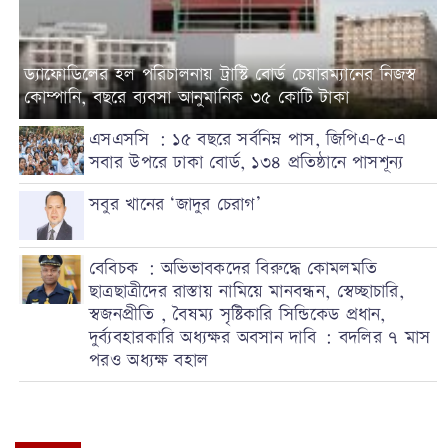
ড্যাফোডিলের হল পরিচালনায় ট্রাস্টি বোর্ড চেয়ারম্যানের নিজস্ব
কোম্পানি, বছরে ব্যবসা আনুমানিক ৩৫ কোটি টাকা
এসএসসি : ১৫ বছরে সর্বনিম্ন পাস, জিপিএ-৫-এ
সবার উপরে ঢাকা বোর্ড, ১৩৪ প্রতিষ্ঠানে পাসশূন্য
সবুর খানের ‘জাদুর চেরাগ’
বেবিচক : অভিভাবকদের বিরুদ্ধে কোমলমতি
ছাত্রছাত্রীদের রাস্তায় নামিয়ে মানবন্ধন, স্বেচ্ছাচারি,
স্বজনপ্রীতি , বৈষম্য সৃষ্টিকারি সিন্ডিকেড প্রধান,
দুর্ব্যবহারকারি অধ্যক্ষর অবসান দাবি : বদলির ৭ মাস
পরও অধ্যক্ষ বহাল