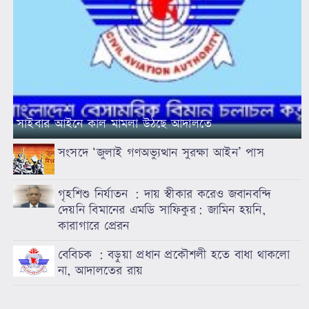
সাইবার আইনে কাল মামলা উঠছে আদালতে
সংসদে ‘জুলাই গণঅভ্যুত্থান সুরক্ষা আইন’ পাস
গৃহশিশু নির্যাতন : দায় স্বীকার করেও জবানবন্দি
দেয়নি বিমানের এমডি সাফিকুর: জামিন হয়নি,
কারাগারে প্রেরন
বেবিচক : বড়ুয়া প্রধান প্রকৌশলী হতে বাধা থাকলো
না, আদালতের রায়