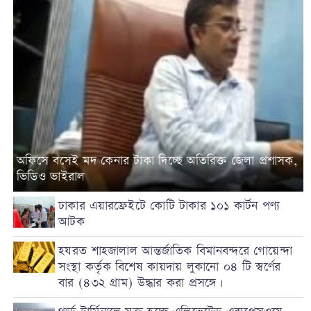
আবার ফিরে আসার তদবির
থার্ড টার্মিনালে যুক্ত হচ্ছে এলিভেটেড এক্সপ্রেসওয়ে
আশিয়ান সিটি এমডির কান্ড: মধ্যযুগীয় কায়দায় অভিনেত্রী স্নিগ্ধা
চৌধুরীকে নির্যাতন: থানায় মামলা: প্রতিমন্ত্রীর হস্তক্ষেপে জামিন
হযরত শাহজালাল আন্তর্জাতিক বিমানবন্দরে গোয়েন্দা সংস্থা কর্তৃক
বিশেষ কায়দায় লুকানো ০৪ টি স্বর্ণের বার (৪৩২ গ্রাম) জব্দ।
অফিসে বসেই মদ কেনার টাকা দিচ্ছে অতিরিক্ত জেলা প্রশাসক,
ভিডিও ভাইরাল
ঢাকার এয়ারফ্রেইটে কোটি টাকার ১০১ কার্টন পণ্য
আটক
হযরত শাহজালাল আন্তর্জাতিক বিমানবন্দরে গোয়েন্দা
সংস্থা কর্তৃক বিশেষ কায়দায় লুকানো ০৪ টি স্বর্ণের
বার (৪৩২ গ্রাম) উদ্ধার করা প্রসঙ্গে।