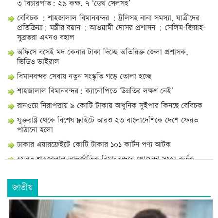
৩ বিচারপতি: ২৯ কক্ষ, ৭ ‘ডেথ সেলসহ’
বেবিচক : শাহজালাল বিমানবন্দর : ট্রলিসহ নানা সমস্যা, যাত্রীদের
প্রতিক্রিয়া: মন্ত্রীর বয়ান : আওয়ামী দোসর প্রশাসন : সেলিম-জিন্নাহ-
সুব্রতরা এখনও বহাল
অফিসে বসেই মদ কেনার টাকা দিচ্ছে অতিরিক্ত জেলা প্রশাসক,
ভিডিও ভাইরাল
বিমানবন্দর সেবায় নতুন সংস্কৃতি গড়ে তোলা হচ্ছে
শাহজালাল বিমানবন্দর: ক্যানোপিতে ‘উন্নতির লক্ষণ নেই’
রানওয়ে নিরাপত্তায় ৯ কোটি টাকায় আধুনিক সুইপার কিনছে বেবিচক
যুক্তরাষ্ট্র থেকে বিশেষ ফ্লাইটে আরও ২৩ বাংলাদেশিকে দেশে ফেরত
পাঠানো হলো
ঢাকার এয়ারফ্রেইটে কোটি টাকার ১০১ কার্টন পণ্য আটক
হযরত শাহজালাল আন্তর্জাতিক বিমানবন্দরে গোয়েন্দা সংস্থা কর্তৃক
বিশেষ কায়দায় লুকানো ০৪ টি স্বর্ণের বার (৪৩২ গ্রাম) উদ্ধার করা
প্রসঙ্গে।
জাতীয়
বেবিচক : গেট কেলেংকারির পর এবার বাসা বরাদ্দে অনিয়ম: সেই
সুব্রত এখনও বহাল : এমটির ফোরম্যান ভুইয়া যখন পরিচালক
প্রশাসনের গাড়ি চালক : মাসুদ-লিসা আউট: সাবেক প্রিন্সিপালের