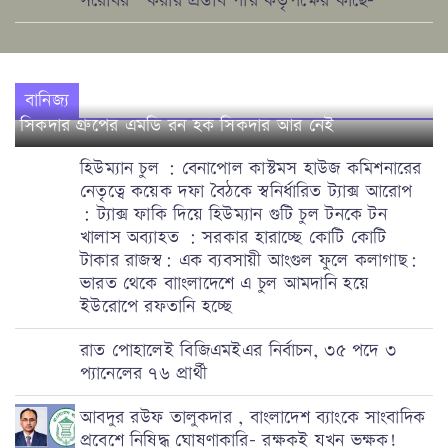
সরোবর ‘ করার প্রস্তাব পৗর কর্তৃপক্ষের কাছে-
গুরুত্বপূর্ণ
কেন ?|
Seven
বানিজ্য
Sisters of
সিকদার গ্রুপের এমডি রন হক সিকদার আর নেই
India
হিউম্যান চুল : বেনাপোল কাস্টমস হাউজ কমিশনারের
নেতৃত্বে কয়েক দফা বৈঠকে স্বনির্ধারিত ট্যাক্স আরোপ
: ট্যাক্স ফাকি দিয়ে হিউম্যান গুটি চুল টনকে টন
খালাস অব্যাহত : সরকার হারাচ্ছে কোটি কোটি
টাকার রাজস্ব: এক ব্যবসায়ী আংগুল ফুলে কলাগাছ:
ভারত থেকে বাাংলাদেশে এ চুল আমদানি হয়ে
ইউরোপে রফতানি হচ্ছে
রাত পোহালেই বিজিএমইএর নির্বাচন, ৩৫ পদে ৩
প্যানেলের ৭৬ প্রার্থী
আবদুর রউফ তালুকদার , বাংলাদেশ ব্যাংকে সাংবাদিক
প্রবেশে নিষিদ্ধ ঘোষণাকারি- রক্ষকই যখন ভক্ষক!