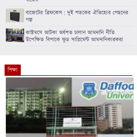
বাজেটের ব্রিফকেস: দুই শতকের ঐতিহ্যের পেছনের
গল্প
কাস্টমসে আটকা অর্ধশত চালান আমদানি নীতি
উপেক্ষিত বিপাকে ফুড সাপ্লিমেন্ট আমদানিকারকরা
শিক্ষা