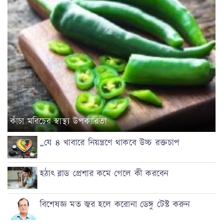
কাঁচা মরিচের স্বাস্থ্য উপকারিতা
„যে ৪ খাবারে নিয়ন্ত্রণে থাকবে উচ্চ রক্তচাপ
হঠাৎ ব্লাড প্রেশার কমে গেলে কী করবেন
বিশেষজ্ঞ মত জ্বর হলে করোনা ডেঙ্গু টেস্ট করুন