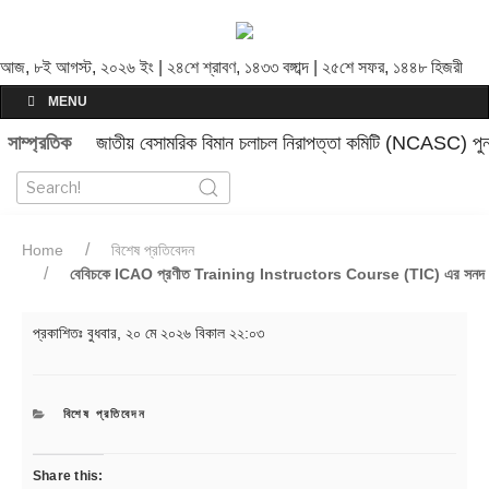
আজ, ৮ই আগস্ট, ২০২৬ ইং | ২৪শে শ্রাবণ, ১৪৩৩ বঙ্গাব্দ | ২৫শে সফর, ১৪৪৮ হিজরী
MENU
সাম্প্রতিক
জাতীয় বেসামরিক বিমান চলাচল নিরাপত্তা কমিটি (NCASC) পুনর
Home
বিশেষ প্রতিবেদন
বেবিচকে ICAO প্রণীত Training Instructors Course (TIC) এর সনদ বিত
প্রকাশিতঃ
বুধবার, ২০ মে ২০২৬ বিকাল ২২:০৩
CATEGORIES
বিশেষ প্রতিবেদন
Share this: