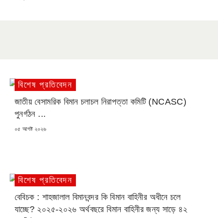
বিশেষ প্রতিবেদন
জাতীয় বেসামরিক বিমান চলাচল নিরাপত্তা কমিটি (NCASC)
পুনর্গঠন ...
POSTED
০৫ আগষ্ট ২০২৬
ON
বিশেষ প্রতিবেদন
বেবিচক : শাহজালাল বিমানবন্দর কি বিমান বাহিনীর অধীনে চলে
যাচ্ছে? ২০২৫-২০২৬ অর্থবছরে বিমান বাহিনীর জন্য সাড়ে ৪২