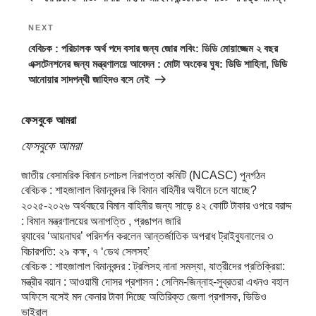
Next
NEXT
Post
বেবিচক : পরিচালক অর্থ পদে বসার জন্য জোর লবিং: ডিডি মোয়াজ্জেম ২ বছর
এক্সটেনশনের জন্য মন্ত্রণালয়ে আবেদন : মোটা অংকের ঘুষ: ডিডি শাহিনা, ডিডি
আনোয়ার সাদপন্থী জাহিদও বসে নেই
ফেসবুকে আমরা
ফেসবুকে আমরা
জাতীয় বেসামরিক বিমান চলাচল নিরাপত্তা কমিটি (NCASC) পুনর্গঠন
বেবিচক : শাহজালাল বিমানবন্দর কি বিমান বাহিনীর অধীনে চলে যাচ্ছে?
২০২৫-২০২৬ অর্থবছরে বিমান বাহিনীর জন্য সাড়ে ৪২ কোটি টাকার ওপরে বরাদ্দ
: বিমান মন্ত্রণালয়ের অনাপত্তি , প্রঙাপন জারি
র‍্যাবের ‘আয়নাঘর’ পরিদর্শন করলেন আন্তর্জাতিক অপরাধ ট্রাইব্যুনালের ৩
বিচারপতি: ২৯ কক্ষ, ৭ ‘ডেথ সেলসহ’
বেবিচক : শাহজালাল বিমানবন্দর : ট্রলিসহ নানা সমস্যা, যাত্রীদের প্রতিক্রিয়া:
মন্ত্রীর বয়ান : আওয়ামী দোসর প্রশাসন : সেলিম-জিন্নাহ-সুব্রতরা এখনও বহাল
অফিসে বসেই মদ কেনার টাকা দিচ্ছে অতিরিক্ত জেলা প্রশাসক, ভিডিও
ভাইরাল