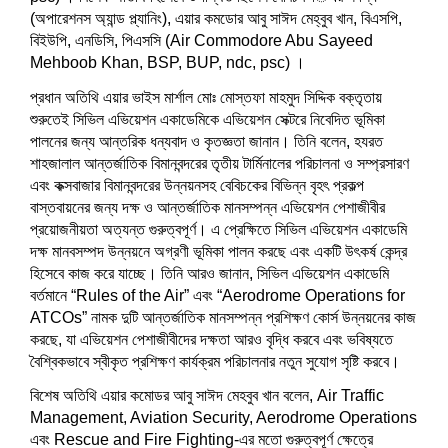
(অপারেশনস অ্যান্ড প্ল্যানিং), এয়ার কমডোর আবু সাঈদ মেহ্‌বুব খান, বিএসপি,
বিইউপি, এনডিসি, পিএসসি (Air Commodore Abu Sayeed
Mehboob Khan, BSP, BUP, ndc, psc) ।
প্রধান অতিথি এয়ার ভাইস মার্শাল মোঃ মোস্তফা মাহমুদ সিদ্দিক বক্তৃতায়
শুরুতেই সিভিল এভিয়েশন একাডেমিকে এভিয়েশন সেক্টরে নিবেদিত ভূমিকা
পালনের জন্য আন্তরিক ধন্যবাদ ও কৃতজ্ঞতা জানান। তিনি বলেন, হযরত
শাহজালাল আন্তর্জাতিক বিমানবন্দরের তৃতীয় টার্মিনালের পরিচালনা ও সম্প্রসারণ
এবং কক্সবাজার বিমানবন্দরের উন্নয়নসহ বেবিচকের বিভিন্ন বৃহৎ প্রকল্প
বাস্তবায়নের জন্য দক্ষ ও আন্তর্জাতিক মানসম্পন্ন এভিয়েশন পেশাজীবীর
প্রয়োজনীয়তা অত্যন্ত গুরুত্বপূর্ণ। এ প্রেক্ষিতে সিভিল এভিয়েশন একাডেমি
দক্ষ মানবসম্পদ উন্নয়নে অগ্রণী ভূমিকা পালন করছে এবং একটি উৎকর্ষ কেন্দ্র
হিসেবে কাজ করে যাচ্ছে। তিনি আরও জানান, সিভিল এভিয়েশন একাডেমি
বর্তমানে “Rules of the Air” এবং “Aerodrome Operations for
ATCOs” নামক দুটি আন্তর্জাতিক মানসম্পন্ন প্রশিক্ষণ কোর্স উন্নয়নের কাজ
করছে, যা এভিয়েশন পেশাজীবীদের দক্ষতা আরও বৃদ্ধি করবে এবং ভবিষ্যতে
বৈশ্বিকভাবে স্বীকৃত প্রশিক্ষণ কার্যক্রম পরিচালনার নতুন সুযোগ সৃষ্টি করবে।
বিশেষ অতিথি এয়ার কমোডর আবু সাঈদ মেহবুব খান বলেন, Air Traffic
Management, Aviation Security, Aerodrome Operations
এবং Rescue and Fire Fighting-এর মতো গুরুত্বপূর্ণ ক্ষেত্রে