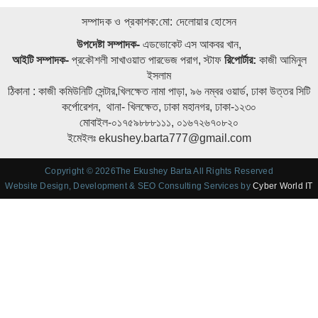
সম্পাদক ও প্রকাশক:মো: দেলোয়ার হোসেন
উপদেষ্টা সম্পাদক-
এডভোকেট এস আকবর খান,
আইটি সম্পাদক-
প্রকৌশলী সাখাওয়াত পারভেজ পরাগ, স্টাফ
রিপোর্টার:
কাজী আমিনুল
ইসলাম
ঠিকানা : কাজী কমিউনিটি সেন্টার,খিলক্ষেত নামা পাড়া, ৯৬ নম্বর ওয়ার্ড, ঢাকা উত্তর সিটি
কর্পোরেশন, থানা- খিলক্ষেত, ঢাকা মহানগর, ঢাকা-১২৩০
মোবাইল-০১৭৫৯৮৮৮১১১, ০১৬৭২৬৭০৮২০
ইমেইলঃ ekushey.barta777@gmail.com
Copyright © 2026The Ekushey Barta All Rights Reserved
Website Design, Development & SEO Consulting Services by
Cyber World IT