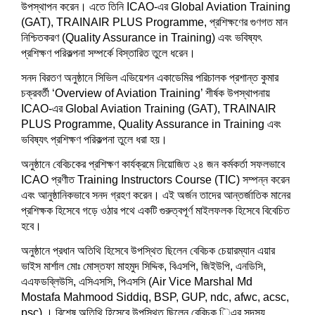
w
i
w
n
w
n
n
w
w
উপস্থাপন করেন। এতে তিনি ICAO-এর Global Aviation Training
i
n
i
d
w
d
d
i
i
n
d
n
o
i
o
o
n
n
(GAT), TRAINAIR PLUS Programme, প্রশিক্ষণের গুণগত মান
d
o
d
w
n
w
w
d
d
o
w
o
)
d
)
)
o
o
নিশ্চিতকরণ (Quality Assurance in Training) এবং ভবিষ্যৎ
w
)
w
o
w
w
প্রশিক্ষণ পরিকল্পনা সম্পর্কে বিস্তারিত তুলে ধরেন।
)
)
w
)
)
)
সনদ বিরতণ অনুষ্ঠানে সিভিল এভিয়েশন একাডেমির পরিচালক প্রশান্ত কুমার
চক্রবর্তী ‘Overview of Aviation Training’ শীর্ষক উপস্থাপনায়
ICAO-এর Global Aviation Training (GAT), TRAINAIR
PLUS Programme, Quality Assurance in Training এবং
ভবিষ্যৎ প্রশিক্ষণ পরিকল্পনা তুলে ধরা হয়।
অনুষ্ঠানে বেবিচকের প্রশিক্ষণ কার্যক্রমে নিয়োজিত ২৪ জন কর্মকর্তা সফলভাবে
ICAO প্রণীত Training Instructors Course (TIC) সম্পন্ন করেন
এবং আনুষ্ঠানিকভাবে সনদ গ্রহণ করেন। এই অর্জন তাদের আন্তর্জাতিক মানের
প্রশিক্ষক হিসেবে গড়ে ওঠার পথে একটি গুরুত্বপূর্ণ মাইলফলক হিসেবে বিবেচিত
হবে।
অনুষ্ঠানে প্রধান অতিথি হিসেবে উপস্থিত ছিলেন বেবিচক চেয়ারম্যান এয়ার
ভাইস মার্শাল মোঃ মোস্তফা মাহমুদ সিদ্দিক, বিএসপি, জিইউপি, এনডিসি,
এএফডব্লিউসি, এসিএসসি, পিএসসি (Air Vice Marshal Md
Mostafa Mahmood Siddiq, BSP, GUP, ndc, afwc, acsc,
psc) । বিশেষ অতিথি হিসেবে উপস্থিত ছিলেন বেবিচক িএর সদস্য