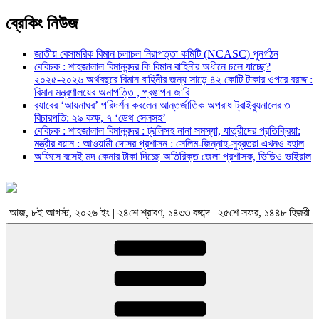
ব্রেকিং নিউজ
জাতীয় বেসামরিক বিমান চলাচল নিরাপত্তা কমিটি (NCASC) পুনর্গঠন
বেবিচক : শাহজালাল বিমানবন্দর কি বিমান বাহিনীর অধীনে চলে যাচ্ছে?
২০২৫-২০২৬ অর্থবছরে বিমান বাহিনীর জন্য সাড়ে ৪২ কোটি টাকার ওপরে বরাদ্দ :
বিমান মন্ত্রণালয়ের অনাপত্তি , প্রঙাপন জারি
র‍্যাবের ‘আয়নাঘর’ পরিদর্শন করলেন আন্তর্জাতিক অপরাধ ট্রাইব্যুনালের ৩
বিচারপতি: ২৯ কক্ষ, ৭ ‘ডেথ সেলসহ’
বেবিচক : শাহজালাল বিমানবন্দর : ট্রলিসহ নানা সমস্যা, যাত্রীদের প্রতিক্রিয়া:
মন্ত্রীর বয়ান : আওয়ামী দোসর প্রশাসন : সেলিম-জিন্নাহ-সুব্রতরা এখনও বহাল
অফিসে বসেই মদ কেনার টাকা দিচ্ছে অতিরিক্ত জেলা প্রশাসক, ভিডিও ভাইরাল
আজ, ৮ই আগস্ট, ২০২৬ ইং | ২৪শে শ্রাবণ, ১৪৩৩ বঙ্গাব্দ | ২৫শে সফর, ১৪৪৮ হিজরী