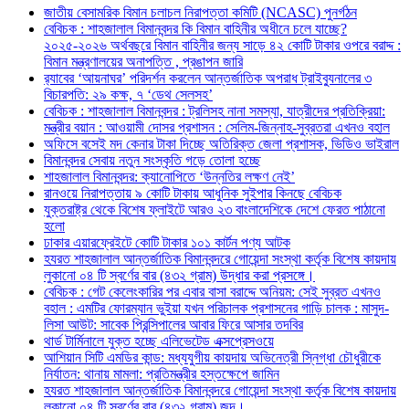
জাতীয় বেসামরিক বিমান চলাচল নিরাপত্তা কমিটি (NCASC) পুনর্গঠন
বেবিচক : শাহজালাল বিমানবন্দর কি বিমান বাহিনীর অধীনে চলে যাচ্ছে?
২০২৫-২০২৬ অর্থবছরে বিমান বাহিনীর জন্য সাড়ে ৪২ কোটি টাকার ওপরে বরাদ্দ :
বিমান মন্ত্রণালয়ের অনাপত্তি , প্রঙাপন জারি
র‍্যাবের ‘আয়নাঘর’ পরিদর্শন করলেন আন্তর্জাতিক অপরাধ ট্রাইব্যুনালের ৩
বিচারপতি: ২৯ কক্ষ, ৭ ‘ডেথ সেলসহ’
বেবিচক : শাহজালাল বিমানবন্দর : ট্রলিসহ নানা সমস্যা, যাত্রীদের প্রতিক্রিয়া:
মন্ত্রীর বয়ান : আওয়ামী দোসর প্রশাসন : সেলিম-জিন্নাহ-সুব্রতরা এখনও বহাল
অফিসে বসেই মদ কেনার টাকা দিচ্ছে অতিরিক্ত জেলা প্রশাসক, ভিডিও ভাইরাল
বিমানবন্দর সেবায় নতুন সংস্কৃতি গড়ে তোলা হচ্ছে
শাহজালাল বিমানবন্দর: ক্যানোপিতে ‘উন্নতির লক্ষণ নেই’
রানওয়ে নিরাপত্তায় ৯ কোটি টাকায় আধুনিক সুইপার কিনছে বেবিচক
যুক্তরাষ্ট্র থেকে বিশেষ ফ্লাইটে আরও ২৩ বাংলাদেশিকে দেশে ফেরত পাঠানো
হলো
ঢাকার এয়ারফ্রেইটে কোটি টাকার ১০১ কার্টন পণ্য আটক
হযরত শাহজালাল আন্তর্জাতিক বিমানবন্দরে গোয়েন্দা সংস্থা কর্তৃক বিশেষ কায়দায়
লুকানো ০৪ টি স্বর্ণের বার (৪৩২ গ্রাম) উদ্ধার করা প্রসঙ্গে।
বেবিচক : গেট কেলেংকারির পর এবার বাসা বরাদ্দে অনিয়ম: সেই সুব্রত এখনও
বহাল : এমটির ফোরম্যান ভুইয়া যখন পরিচালক প্রশাসনের গাড়ি চালক : মাসুদ-
লিসা আউট: সাবেক প্রিন্সিপালের আবার ফিরে আসার তদবির
থার্ড টার্মিনালে যুক্ত হচ্ছে এলিভেটেড এক্সপ্রেসওয়ে
আশিয়ান সিটি এমডির কান্ড: মধ্যযুগীয় কায়দায় অভিনেত্রী স্নিগ্ধা চৌধুরীকে
নির্যাতন: থানায় মামলা: প্রতিমন্ত্রীর হস্তক্ষেপে জামিন
হযরত শাহজালাল আন্তর্জাতিক বিমানবন্দরে গোয়েন্দা সংস্থা কর্তৃক বিশেষ কায়দায়
লুকানো ০৪ টি স্বর্ণের বার (৪৩২ গ্রাম) জব্দ।