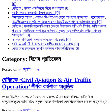
[0]
বেবিচক : সদস্য এডমিনকে নিয়ে অপপ্রচার [0]
বেবিচকের ৫ কর্মকর্তা বিদেশ ভ্রমণে [0]
বিমানবন্দরে আগুন : এবারও ডিএইচএল থেকে আগুনের সূত্রপাত, ‘সন্দেহজনক’,
ডিএইচএলের ৫ কর্মীকে জিজ্ঞাসাবাদ : ডিএইচএল খাচার ডেলিভারি বন্ধ [0]
বেবিচক : সরকারি বাউন্ডারিওয়াল ভেংগে বিশালকার দুটি গেট নির্মাণ, জমি দখলের
পায়তারা, নাটেরগুরু সম্পত্তি কর্মকর্তা, সুব্রত, ড্রাফটসম্যান কবীর, বেবিচক
‘কম্ভুকর্ণ’ [0]
সাবেক আইজিপি বেনজীর আহমেদ গ্রেফতার [0]
বেবিচক কর্মচারী সিরাজের প্রকাশিত সংবাদের ব্যাখ্য [0]
বেবিচকের উন্নয়নে স্বাধীন কমিশন দাবি কর্মচারীদের [0]
Category:
বিশেষ প্রতিবেদন
Posted on
২০ জুলাই ২০২৬
বেবিচকে ‘Civil Aviation & Air Traffic
Operation’ শীর্ষক কর্মশালা অনুষ্ঠিত
প্রেস বিজ্ঞপ্তি: দেশের এভিয়েশন খাত সম্পর্কে গণমাধ্যমকর্মীদের কারিগরি ও
বাস্তবভিত্তিক জ্ঞান আরও সমৃদ্ধ করতে বাংলাদেশ বেসামরিক বিমান চলাচল কর্তৃপক্ষ (বে
...
Posted on
০৮ জুলাই ২০২৬