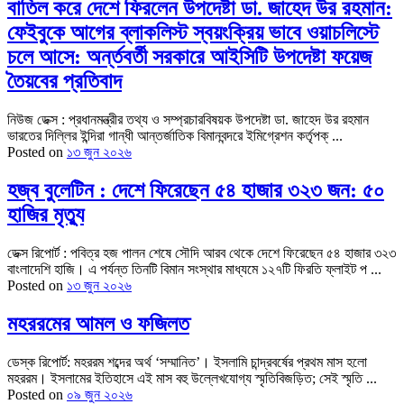
বাতিল করে দেশে ফিরলেন উপদেষ্টা ডা. জাহেদ উর রহমান:
ফেইবুকে আগের ব্লাকলিস্ট স্বয়ংক্রিয় ভাবে ওয়াচলিস্টে
চলে আসে: অর্ন্তবর্তী সরকারে আইসিটি উপদেষ্টা ফয়েজ
তৈয়বের প্রতিবাদ
নিউজ ডেক্স : প্রধানমন্ত্রীর তথ্য ও সম্প্রচারবিষয়ক উপদেষ্টা ডা. জাহেদ উর রহমান
ভারতের দিল্লির ইন্দিরা গান্ধী আন্তর্জাতিক বিমানবন্দরে ইমিগ্রেশন কর্তৃপক্ ...
Posted on
১৩ জুন ২০২৬
হজ্ব বুলেটিন : দেশে ফিরেছেন ৫৪ হাজার ৩২৩ জন: ৫০
হাজির মৃত্যু
ডেক্স রিপোর্ট : পবিত্র হজ পালন শেষে সৌদি আরব থেকে দেশে ফিরেছেন ৫৪ হাজার ৩২৩
বাংলাদেশি হাজি। এ পর্যন্ত তিনটি বিমান সংস্থার মাধ্যমে ১২৭টি ফিরতি ফ্লাইট প ...
Posted on
১৩ জুন ২০২৬
মহররমের আমল ও ফজিলত
ডেস্ক রিপোর্ট: মহররম শব্দের অর্থ ‘সম্মানিত’। ইসলামি চান্দ্রবর্ষের প্রথম মাস হলো
মহররম। ইসলামের ইতিহাসে এই মাস বহু উল্লেখযোগ্য স্মৃতিবিজড়িত; সেই স্মৃতি ...
Posted on
০৯ জুন ২০২৬