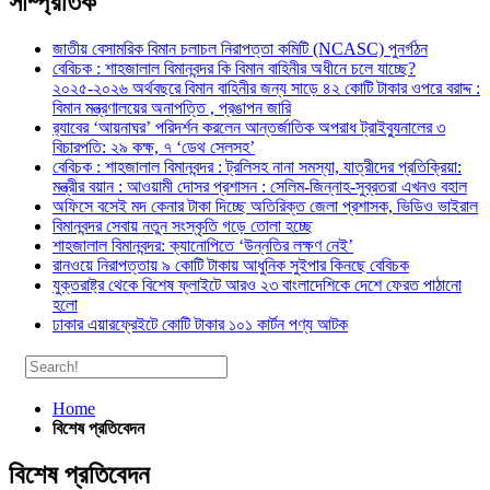
সাম্প্রতিক
জাতীয় বেসামরিক বিমান চলাচল নিরাপত্তা কমিটি (NCASC) পুনর্গঠন
বেবিচক : শাহজালাল বিমানবন্দর কি বিমান বাহিনীর অধীনে চলে যাচ্ছে?
২০২৫-২০২৬ অর্থবছরে বিমান বাহিনীর জন্য সাড়ে ৪২ কোটি টাকার ওপরে বরাদ্দ :
বিমান মন্ত্রণালয়ের অনাপত্তি , প্রঙাপন জারি
র‍্যাবের ‘আয়নাঘর’ পরিদর্শন করলেন আন্তর্জাতিক অপরাধ ট্রাইব্যুনালের ৩
বিচারপতি: ২৯ কক্ষ, ৭ ‘ডেথ সেলসহ’
বেবিচক : শাহজালাল বিমানবন্দর : ট্রলিসহ নানা সমস্যা, যাত্রীদের প্রতিক্রিয়া:
মন্ত্রীর বয়ান : আওয়ামী দোসর প্রশাসন : সেলিম-জিন্নাহ-সুব্রতরা এখনও বহাল
অফিসে বসেই মদ কেনার টাকা দিচ্ছে অতিরিক্ত জেলা প্রশাসক, ভিডিও ভাইরাল
বিমানবন্দর সেবায় নতুন সংস্কৃতি গড়ে তোলা হচ্ছে
শাহজালাল বিমানবন্দর: ক্যানোপিতে ‘উন্নতির লক্ষণ নেই’
রানওয়ে নিরাপত্তায় ৯ কোটি টাকায় আধুনিক সুইপার কিনছে বেবিচক
যুক্তরাষ্ট্র থেকে বিশেষ ফ্লাইটে আরও ২৩ বাংলাদেশিকে দেশে ফেরত পাঠানো
হলো
ঢাকার এয়ারফ্রেইটে কোটি টাকার ১০১ কার্টন পণ্য আটক
Home
বিশেষ প্রতিবেদন
বিশেষ প্রতিবেদন