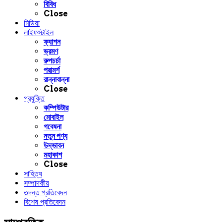
বিবিধ
Close
মিডিয়া
লাইফস্টাইল
ফ্যাশন
ভ্রমণ
রুপচর্চা
পরামর্শ
রান্নাবান্না
Close
প্রযুক্তি
কম্পিউটার
মোবাইল
গবেষনা
নতুন পণ্য
উদ্ভাবন
মহাকাশ
Close
সাহিত্য
সম্পাদকীয়
তদন্ত প্রতিবেদন
বিশেষ প্রতিবেদন