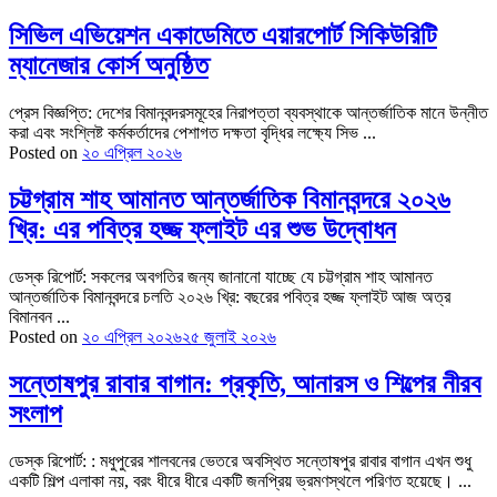
সিভিল এভিয়েশন একাডেমিতে এয়ারপোর্ট সিকিউরিটি
ম্যানেজার কোর্স অনুষ্ঠিত
প্রেস বিজ্ঞপ্তি: দেশের বিমানবন্দরসমূহের নিরাপত্তা ব্যবস্থাকে আন্তর্জাতিক মানে উন্নীত
করা এবং সংশ্লিষ্ট কর্মকর্তাদের পেশাগত দক্ষতা বৃদ্ধির লক্ষ্যে সিভ ...
Posted on
২০ এপ্রিল ২০২৬
চট্টগ্রাম শাহ আমানত আন্তর্জাতিক বিমানবন্দরে ২০২৬
খ্রি: এর পবিত্র হজ্জ ফ্লাইট এর শুভ উদ্বোধন
ডেস্ক রিপোর্ট: সকলের অবগতির জন্য জানানো যাচ্ছে যে চট্টগ্রাম শাহ আমানত
আন্তর্জাতিক বিমানবন্দরে চলতি ২০২৬ খ্রি: বছরের পবিত্র হজ্জ ফ্লাইট আজ অত্র
বিমানবন ...
Posted on
২০ এপ্রিল ২০২৬
২৫ জুলাই ২০২৬
সন্তোষপুর রাবার বাগান: প্রকৃতি, আনারস ও শিল্পের নীরব
সংলাপ
ডেস্ক রিপোর্ট: : মধুপুরের শালবনের ভেতরে অবস্থিত সন্তোষপুর রাবার বাগান এখন শুধু
একটি শিল্প এলাকা নয়, বরং ধীরে ধীরে একটি জনপ্রিয় ভ্রমণস্থলে পরিণত হয়েছে। ...