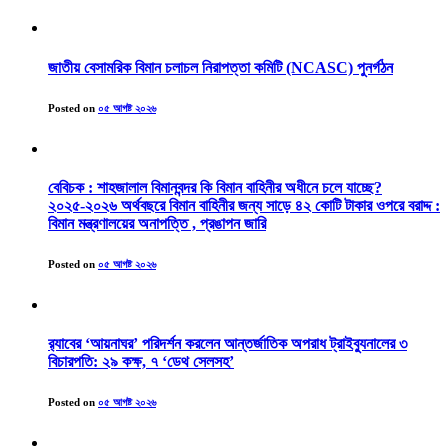
জাতীয় বেসামরিক বিমান চলাচল নিরাপত্তা কমিটি (NCASC) পুনর্গঠন
Posted on
০৫ আগষ্ট ২০২৬
বেবিচক : শাহজালাল বিমানবন্দর কি বিমান বাহিনীর অধীনে চলে যাচ্ছে?
২০২৫-২০২৬ অর্থবছরে বিমান বাহিনীর জন্য সাড়ে ৪২ কোটি টাকার ওপরে বরাদ্দ :
বিমান মন্ত্রণালয়ের অনাপত্তি , প্রঙাপন জারি
Posted on
০৫ আগষ্ট ২০২৬
র‍্যাবের ‘আয়নাঘর’ পরিদর্শন করলেন আন্তর্জাতিক অপরাধ ট্রাইব্যুনালের ৩
বিচারপতি: ২৯ কক্ষ, ৭ ‘ডেথ সেলসহ’
Posted on
০৫ আগষ্ট ২০২৬