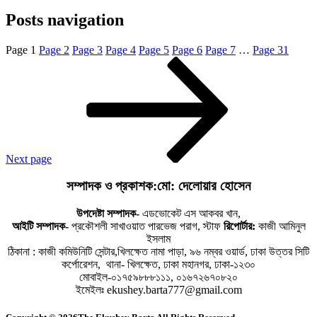
Posts navigation
Page
1
Page
2
Page
3
Page
4
Page
5
Page
6
Page
7
…
Page
31
Next page
সম্পাদক ও প্রকাশক:মো: দেলোয়ার হোসেন
উপদেষ্টা সম্পাদক-
এডভোকেট এস আকবর খান,
আইটি সম্পাদক-
প্রকৌশলী সাখাওয়াত পারভেজ পরাগ, স্টাফ
রিপোর্টার:
কাজী আমিনুল
ইসলাম
ঠিকানা : কাজী কমিউনিটি সেন্টার,খিলক্ষেত নামা পাড়া, ৯৬ নম্বর ওয়ার্ড, ঢাকা উত্তর সিটি
কর্পোরেশন, থানা- খিলক্ষেত, ঢাকা মহানগর, ঢাকা-১২৩০
মোবাইল-০১৭৫৯৮৮৮১১১, ০১৬৭২৬৭০৮২০
ইমেইলঃ ekushey.barta777@gmail.com