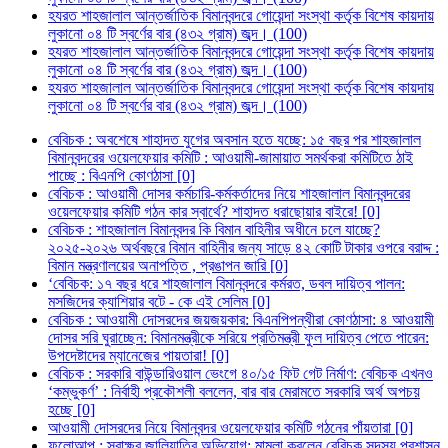
হযরত শাহজালাল আন্তর্জাতিক বিমানবন্দরে গোয়েন্দা সংস্থা কর্তৃক বিশেষ কায়দায়
লুকানো ০৪ টি স্বর্ণের বার (৪৩২ গ্রাম) জব্দ। (100)
হযরত শাহজালাল আন্তর্জাতিক বিমানবন্দরে গোয়েন্দা সংস্থা কর্তৃক বিশেষ কায়দায়
লুকানো ০৪ টি স্বর্ণের বার (৪৩২ গ্রাম) জব্দ। (100)
হযরত শাহজালাল আন্তর্জাতিক বিমানবন্দরে গোয়েন্দা সংস্থা কর্তৃক বিশেষ কায়দায়
লুকানো ০৪ টি স্বর্ণের বার (৪৩২ গ্রাম) জব্দ। (100)
বেবিচক : অবশেষে শাহাদত যুগের অবসান হতে যচ্ছে: ১৫ বছর পর শাহজালাল
বিমানবন্দরের ওয়েলফেয়ার কমিটি : আওয়ামী-জামায়াত সমর্থকরা কমিটিতে ঠাই
পাচ্ছে : বিএনপি কোণঠাসা [0]
বেবিচক : আওয়ামী দোসর কর্মচারি-কর্মকর্তাদের নিয়ে শাহজালাল বিমানবন্দরের
ওয়েলফেয়ার কমিটি গঠন কার স্বার্থে? শাহাদত ধরাছোয়ার বাইরে! [0]
বেবিচক : শাহজালাল বিমানবন্দর কি বিমান বাহিনীর অধীনে চলে যাচ্ছে?
২০২৫-২০২৬ অর্থবছরে বিমান বাহিনীর জন্য সাড়ে ৪২ কোটি টাকার ওপরে বরাদ্দ :
বিমান মন্ত্রণালয়ের অনাপত্তি , প্রঙাপন জারি [0]
‘বেবিচক: ১৭ বছর ধরে শাহজালাল বিমানবন্দরে কর্মরত, ডবল দায়িত্ব পালন:
মসজিদের ক্যাশিয়ার বটে - কে এই সেলিম [0]
বেবিচক : আওয়ামী দোসরদের জয়জয়কার: বিএনপিপন্থীরা কোণঠাসা: ৪ আওয়ামী
দোসর সরি ঘুরাচ্ছেন: বিমানমন্ত্রীকে সরিয়ে প্রতিমন্ত্রী ফুল দায়িত্ব পেতে পারেন:
উপদেষ্টাদের ম্যানেজের পায়তারা! [0]
বেবিচক : সরকারি বাউন্ডারিওয়াল ভেংগে ৪০/১৫ ফিট গেট নির্মাণ: বেবিচক এখনও
‘কম্ভুকর্ণ’ : নির্বাহী প্রকৌশলী বললেন, বার বার মেরামতে সরকারি অর্থ অপচয়
হচ্ছে [0]
আওয়ামী দোসরদের নিয়ে বিমানবন্দর ওয়েলফেয়ার কমিটি গঠনের পাঁয়তারা [0]
ফলোআপ : স্বাক্ষর জালিয়াতির অভিযোগ: মামলা করলেন বেবিচক সদস্য প্রশাসন