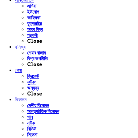
আন্তর্জাতিক
এশিয়া
ইউরোপ
আফ্রিকা
যুক্তরাষ্ট্র
আরব বিশ্ব
প্রবাসী
Close
বানিজ্য
শেয়ার বাজার
বিশ্ব অর্থনীতি
Close
খেলা
ক্রিকেট
ফুটবল
অন্যন্য
Close
বিনোদন
দেশীয় বিনোদন
আন্তর্জাতিক বিনোদন
গান
নাটক
রিভিউ
সিনেমা