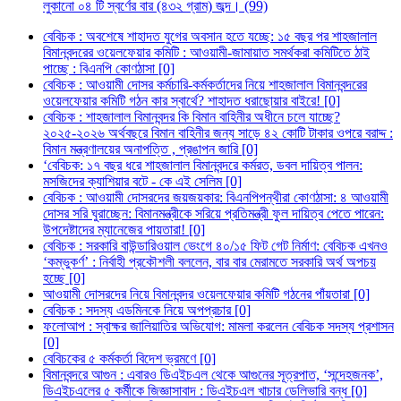
লুকানো ০৪ টি স্বর্ণের বার (৪৩২ গ্রাম) জব্দ। (99)
বেবিচক : অবশেষে শাহাদত যুগের অবসান হতে যচ্ছে: ১৫ বছর পর শাহজালাল
বিমানবন্দরের ওয়েলফেয়ার কমিটি : আওয়ামী-জামায়াত সমর্থকরা কমিটিতে ঠাই
পাচ্ছে : বিএনপি কোণঠাসা [0]
বেবিচক : আওয়ামী দোসর কর্মচারি-কর্মকর্তাদের নিয়ে শাহজালাল বিমানবন্দরের
ওয়েলফেয়ার কমিটি গঠন কার স্বার্থে? শাহাদত ধরাছোয়ার বাইরে! [0]
বেবিচক : শাহজালাল বিমানবন্দর কি বিমান বাহিনীর অধীনে চলে যাচ্ছে?
২০২৫-২০২৬ অর্থবছরে বিমান বাহিনীর জন্য সাড়ে ৪২ কোটি টাকার ওপরে বরাদ্দ :
বিমান মন্ত্রণালয়ের অনাপত্তি , প্রঙাপন জারি [0]
‘বেবিচক: ১৭ বছর ধরে শাহজালাল বিমানবন্দরে কর্মরত, ডবল দায়িত্ব পালন:
মসজিদের ক্যাশিয়ার বটে - কে এই সেলিম [0]
বেবিচক : আওয়ামী দোসরদের জয়জয়কার: বিএনপিপন্থীরা কোণঠাসা: ৪ আওয়ামী
দোসর সরি ঘুরাচ্ছেন: বিমানমন্ত্রীকে সরিয়ে প্রতিমন্ত্রী ফুল দায়িত্ব পেতে পারেন:
উপদেষ্টাদের ম্যানেজের পায়তারা! [0]
বেবিচক : সরকারি বাউন্ডারিওয়াল ভেংগে ৪০/১৫ ফিট গেট নির্মাণ: বেবিচক এখনও
‘কম্ভুকর্ণ’ : নির্বাহী প্রকৌশলী বললেন, বার বার মেরামতে সরকারি অর্থ অপচয়
হচ্ছে [0]
আওয়ামী দোসরদের নিয়ে বিমানবন্দর ওয়েলফেয়ার কমিটি গঠনের পাঁয়তারা [0]
বেবিচক : সদস্য এডমিনকে নিয়ে অপপ্রচার [0]
ফলোআপ : স্বাক্ষর জালিয়াতির অভিযোগ: মামলা করলেন বেবিচক সদস্য প্রশাসন
[0]
বেবিচকের ৫ কর্মকর্তা বিদেশ ভ্রমণে [0]
বিমানবন্দরে আগুন : এবারও ডিএইচএল থেকে আগুনের সূত্রপাত, ‘সন্দেহজনক’,
ডিএইচএলের ৫ কর্মীকে জিজ্ঞাসাবাদ : ডিএইচএল খাচার ডেলিভারি বন্ধ [0]