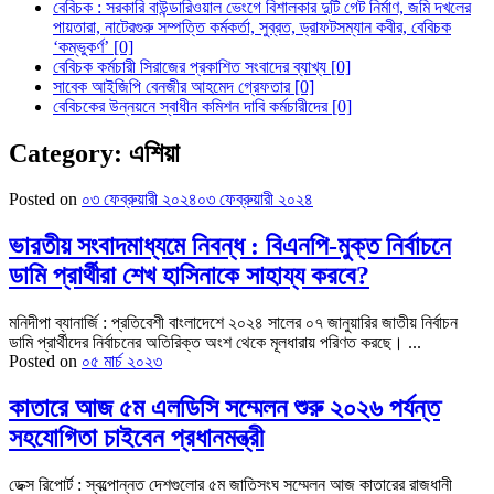
বেবিচক : সরকারি বাউন্ডারিওয়াল ভেংগে বিশালকার দুটি গেট নির্মাণ, জমি দখলের
পায়তারা, নাটেরগুরু সম্পত্তি কর্মকর্তা, সুব্রত, ড্রাফটসম্যান কবীর, বেবিচক
‘কম্ভুকর্ণ’ [0]
বেবিচক কর্মচারী সিরাজের প্রকাশিত সংবাদের ব্যাখ্য [0]
সাবেক আইজিপি বেনজীর আহমেদ গ্রেফতার [0]
বেবিচকের উন্নয়নে স্বাধীন কমিশন দাবি কর্মচারীদের [0]
Category:
এশিয়া
Posted on
০৩ ফেব্রুয়ারী ২০২৪
০৩ ফেব্রুয়ারী ২০২৪
ভারতীয় সংবাদমাধ্যমে নিবন্ধ : বিএনপি-মুক্ত নির্বাচনে
ডামি প্রার্থীরা শেখ হাসিনাকে সাহায্য করবে?
মনিদীপা ব্যানার্জি : প্রতিবেশী বাংলাদেশে ২০২৪ সালের ০৭ জানুয়ারির জাতীয় নির্বাচন
ডামি প্রার্থীদের নির্বাচনের অতিরিক্ত অংশ থেকে মূলধারায় পরিণত করছে। ...
Posted on
০৫ মার্চ ২০২৩
কাতারে আজ ৫ম এলডিসি সম্মেলন শুরু ২০২৬ পর্যন্ত
সহযোগিতা চাইবেন প্রধানমন্ত্রী
ডেক্স রিপোর্ট : স্বল্পোন্নত দেশগুলোর ৫ম জাতিসংঘ সম্মেলন আজ কাতারের রাজধানী