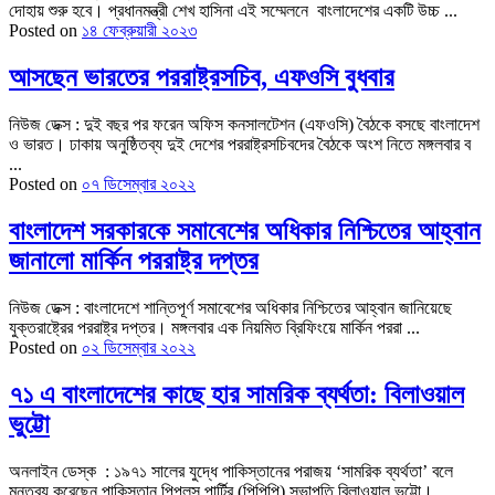
দোহায় শুরু হবে। প্রধানমন্ত্রী শেখ হাসিনা এই সম্মেলনে বাংলাদেশের একটি উচ্চ ...
Posted on
১৪ ফেব্রুয়ারী ২০২৩
আসছেন ভারতের পররাষ্ট্রসচিব, এফওসি বুধবার
নিউজ ডেক্স : দুই বছর পর ফরেন অফিস কনসালটেশন (এফওসি) বৈঠকে বসছে বাংলাদেশ
ও ভারত। ঢাকায় অনুষ্ঠিতব্য দুই দেশের পররাষ্ট্রসচিবদের বৈঠকে অংশ নিতে মঙ্গলবার ব
...
Posted on
০৭ ডিসেম্বার ২০২২
বাংলাদেশ সরকারকে সমাবেশের অধিকার নিশ্চিতের আহ্বান
জানালো মার্কিন পররাষ্ট্র দপ্তর
নিউজ ডেক্স : বাংলাদেশে শান্তিপূর্ণ সমাবেশের অধিকার নিশ্চিতের আহ্বান জানিয়েছে
যুক্তরাষ্ট্রের পররাষ্ট্র দপ্তর। মঙ্গলবার এক নিয়মিত ব্রিফিংয়ে মার্কিন পররা ...
Posted on
০২ ডিসেম্বার ২০২২
৭১ এ বাংলাদেশের কাছে হার সামরিক ব্যর্থতা: বিলাওয়াল
ভুট্টো
অনলাইন ডেস্ক : ১৯৭১ সালের যুদ্ধে পাকিস্তানের পরাজয় ‘সামরিক ব্যর্থতা’ বলে
মন্তব্য করেছেন পাকিস্তান পিপলস পার্টির (পিপিপি) সভাপতি বিলাওয়াল ভুট্টো। ...