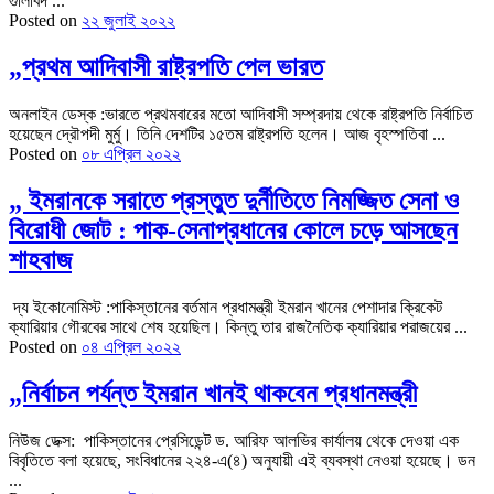
গুলিবিদ ...
Posted on
২২ জুলাই ২০২২
„প্রথম আদিবাসী রাষ্ট্রপতি পেল ভারত
অনলাইন ডেস্ক :ভারতে প্রথমবারের মতো ‍আদিবাসী সম্প্রদায় থেকে রাষ্ট্রপতি নির্বাচিত
হয়েছেন দ্রৌপদী মুর্মু। তিনি দেশটির ১৫তম রাষ্ট্রপতি হলেন। আজ বৃহস্পতিবা ...
Posted on
০৮ এপ্রিল ২০২২
„ ইমরানকে সরাতে প্রস্তুত দুর্নীতিতে নিমজ্জিত সেনা ও
বিরোধী জোট : পাক-সেনাপ্রধানের কোলে চড়ে আসছেন
শাহবাজ
দ্য ইকোনোমিস্ট :পাকিস্তানের বর্তমান প্রধামন্ত্রী ইমরান খানের পেশাদার ক্রিকেট
ক্যারিয়ার গৌরবের সাথে শেষ হয়েছিল। কিন্তু তার রাজনৈতিক ক্যারিয়ার পরাজয়ের ...
Posted on
০৪ এপ্রিল ২০২২
„নির্বাচন পর্যন্ত ইমরান খানই থাকবেন প্রধানমন্ত্রী
নিউজ ডেক্স: পাকিস্তানের প্রেসিডেন্ট ড. আরিফ আলভির কার্যালয় থেকে দেওয়া এক
বিবৃতিতে বলা হয়েছে, সংবিধানের ২২৪-এ(৪) অনুযায়ী এই ব্যবস্থা নেওয়া হয়েছে। ডন
...