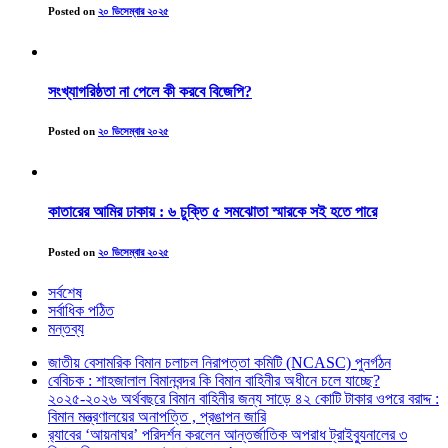
Posted on
২০ ডিসেম্বার ২০২৫
সংখ্যাগরিষ্ঠতা না পেলে কী করবে বিজেপি?
Posted on
২০ ডিসেম্বার ২০২৫
কাতারের আমির ঢাকায় : ৬ চুক্তি ৫ সমঝোতা স্মারকে সই হতে পারে
Posted on
২০ ডিসেম্বার ২০২৫
সর্বশেষ
সর্বাধিক পঠিত
মন্তব্য
জাতীয় বেসামরিক বিমান চলাচল নিরাপত্তা কমিটি (NCASC) পুনর্গঠন
বেবিচক : শাহজালাল বিমানবন্দর কি বিমান বাহিনীর অধীনে চলে যাচ্ছে?
২০২৫-২০২৬ অর্থবছরে বিমান বাহিনীর জন্য সাড়ে ৪২ কোটি টাকার ওপরে বরাদ্দ :
বিমান মন্ত্রণালয়ের অনাপত্তি , প্রঙাপন জারি
র‍্যাবের ‘আয়নাঘর’ পরিদর্শন করলেন আন্তর্জাতিক অপরাধ ট্রাইব্যুনালের ৩