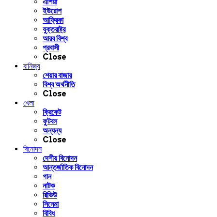
এশিয়া
ইউরোপ
আফ্রিকা
যুক্তরাষ্ট্র
আরব বিশ্ব
প্রবাসী
Close
বানিজ্য
শেয়ার বাজার
বিশ্ব অর্থনীতি
Close
খেলা
ক্রিকেট
ফুটবল
অন্যন্য
Close
বিনোদন
দেশীয় বিনোদন
আন্তর্জাতিক বিনোদন
গান
নাটক
রিভিউ
সিনেমা
বিবিধ