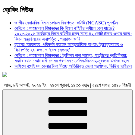
ব্রেকিং নিউজ
জাতীয় বেসামরিক বিমান চলাচল নিরাপত্তা কমিটি (NCASC) পুনর্গঠন
বেবিচক : শাহজালাল বিমানবন্দর কি বিমান বাহিনীর অধীনে চলে যাচ্ছে?
২০২৫-২০২৬ অর্থবছরে বিমান বাহিনীর জন্য সাড়ে ৪২ কোটি টাকার ওপরে বরাদ্দ :
বিমান মন্ত্রণালয়ের অনাপত্তি , প্রঙাপন জারি
র‍্যাবের ‘আয়নাঘর’ পরিদর্শন করলেন আন্তর্জাতিক অপরাধ ট্রাইব্যুনালের ৩
বিচারপতি: ২৯ কক্ষ, ৭ ‘ডেথ সেলসহ’
বেবিচক : শাহজালাল বিমানবন্দর : ট্রলিসহ নানা সমস্যা, যাত্রীদের প্রতিক্রিয়া:
মন্ত্রীর বয়ান : আওয়ামী দোসর প্রশাসন : সেলিম-জিন্নাহ-সুব্রতরা এখনও বহাল
অফিসে বসেই মদ কেনার টাকা দিচ্ছে অতিরিক্ত জেলা প্রশাসক, ভিডিও ভাইরাল
আজ, ৮ই আগস্ট, ২০২৬ ইং | ২৪শে শ্রাবণ, ১৪৩৩ বঙ্গাব্দ | ২৪শে সফর, ১৪৪৮ হিজরী