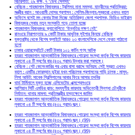
বিচারপতি: ২৯ কক্ষ, ৭ ‘ডেথ সেলসহ’
বেবিচক : শাহজালাল বিমানবন্দর : ট্রলিসহ নানা সমস্যা, যাত্রীদের প্রতিক্রিয়া:
মন্ত্রীর বয়ান : আওয়ামী দোসর প্রশাসন : সেলিম-জিন্নাহ-সুব্রতরা এখনও বহাল
অফিসে বসেই মদ কেনার টাকা দিচ্ছে অতিরিক্ত জেলা প্রশাসক, ভিডিও ভাইরাল
বিমানবন্দর সেবায় নতুন সংস্কৃতি গড়ে তোলা হচ্ছে
শাহজালাল বিমানবন্দর: ক্যানোপিতে ‘উন্নতির লক্ষণ নেই’
রানওয়ে নিরাপত্তায় ৯ কোটি টাকায় আধুনিক সুইপার কিনছে বেবিচক
যুক্তরাষ্ট্র থেকে বিশেষ ফ্লাইটে আরও ২৩ বাংলাদেশিকে দেশে ফেরত পাঠানো
হলো
ঢাকার এয়ারফ্রেইটে কোটি টাকার ১০১ কার্টন পণ্য আটক
হযরত শাহজালাল আন্তর্জাতিক বিমানবন্দরে গোয়েন্দা সংস্থা কর্তৃক বিশেষ কায়দায়
লুকানো ০৪ টি স্বর্ণের বার (৪৩২ গ্রাম) উদ্ধার করা প্রসঙ্গে।
বেবিচক : গেট কেলেংকারির পর এবার বাসা বরাদ্দে অনিয়ম: সেই সুব্রত এখনও
বহাল : এমটির ফোরম্যান ভুইয়া যখন পরিচালক প্রশাসনের গাড়ি চালক : মাসুদ-
লিসা আউট: সাবেক প্রিন্সিপালের আবার ফিরে আসার তদবির
থার্ড টার্মিনালে যুক্ত হচ্ছে এলিভেটেড এক্সপ্রেসওয়ে
আশিয়ান সিটি এমডির কান্ড: মধ্যযুগীয় কায়দায় অভিনেত্রী স্নিগ্ধা চৌধুরীকে
নির্যাতন: থানায় মামলা: প্রতিমন্ত্রীর হস্তক্ষেপে জামিন
হযরত শাহজালাল আন্তর্জাতিক বিমানবন্দরে গোয়েন্দা সংস্থা কর্তৃক বিশেষ কায়দায়
লুকানো ০৪ টি স্বর্ণের বার (৪৩২ গ্রাম) জব্দ।
হযরত শাহজালাল আন্তর্জাতিক বিমানবন্দরে গোয়েন্দা সংস্থা কর্তৃক বিশেষ কায়দায়
লুকানো ০৪ টি স্বর্ণের বার (৪৩২ গ্রাম) জব্দ। (99)
হযরত শাহজালাল আন্তর্জাতিক বিমানবন্দরে গোয়েন্দা সংস্থা কর্তৃক বিশেষ কায়দায়
লুকানো ০৪ টি স্বর্ণের বার (৪৩২ গ্রাম) জব্দ। (99)