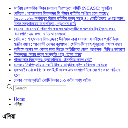
জাতীয় বেসামরিক বিমান চলাচল নিরাপত্তা কমিটি (NCASC) পুনর্গঠন
বেবিচক : শাহজালাল বিমানবন্দর কি বিমান বাহিনীর অধীনে চলে যাচ্ছে?
২০২৫-২০২৬ অর্থবছরে বিমান বাহিনীর জন্য সাড়ে ৪২ কোটি টাকার ওপরে বরাদ্দ :
বিমান মন্ত্রণালয়ের অনাপত্তি , প্রঙাপন জারি
র‍্যাবের ‘আয়নাঘর’ পরিদর্শন করলেন আন্তর্জাতিক অপরাধ ট্রাইব্যুনালের ৩
বিচারপতি: ২৯ কক্ষ, ৭ ‘ডেথ সেলসহ’
বেবিচক : শাহজালাল বিমানবন্দর : ট্রলিসহ নানা সমস্যা, যাত্রীদের প্রতিক্রিয়া:
মন্ত্রীর বয়ান : আওয়ামী দোসর প্রশাসন : সেলিম-জিন্নাহ-সুব্রতরা এখনও বহাল
অফিসে বসেই মদ কেনার টাকা দিচ্ছে অতিরিক্ত জেলা প্রশাসক, ভিডিও ভাইরাল
বিমানবন্দর সেবায় নতুন সংস্কৃতি গড়ে তোলা হচ্ছে
শাহজালাল বিমানবন্দর: ক্যানোপিতে ‘উন্নতির লক্ষণ নেই’
রানওয়ে নিরাপত্তায় ৯ কোটি টাকায় আধুনিক সুইপার কিনছে বেবিচক
যুক্তরাষ্ট্র থেকে বিশেষ ফ্লাইটে আরও ২৩ বাংলাদেশিকে দেশে ফেরত পাঠানো
হলো
ঢাকার এয়ারফ্রেইটে কোটি টাকার ১০১ কার্টন পণ্য আটক
Home
এশিয়া
এশিয়া