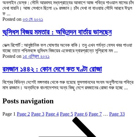
অনলাইন ডেস্ক : সৌদি আরবসহ মধ্যপ্রাচ্যের আকাশে আজ পবিত্র শাওয়াল মাসের চাঁদ
দেখা যায়নি। আজ সেখানে ছিলো ২৯ রমজান। চাঁদ দেখা না যাওয়ায় সৌদি আরবে ঈদুল
ফ ...
Posted on
০৩ মে ২০২১
ভূসিধস বিজয় মমতার : অভিনন্দন বার্তায় ভাসছেন
ডেক্স রিপোর্ট : আনুষ্ঠানিক ফল ঘোষণার অনেক বাকি। তবু এখন পর্যন্ত যেসব খবর পাওয়া
যাচ্ছে তাতে পশ্চিমবঙ্গে ভূমিধস বিজয়ের একেবারে দ্বারপ্রান্তে সুপ্রিমো মম ...
Posted on
১৫ এপ্রিল ২০২১
রমজান ১৪৪২ : কোন দেশে কত ঘণ্টা রোজা
বিশ্বের বিভিন্ন দেশেই মঙ্গলবার থেকে শুরু হয়েছে মুসলমানদের সংযম অনুশীলনের পবিত্র
মাস রমজান। অন্যদিকে বাংলাদেশসহ অন্য কিছু দেশে রমজানের রোজা শুরু হচ্ছে ...
Posts navigation
Page
1
Page
2
Page
3
Page
4
Page
5
Page
6
Page
7
…
Page
33