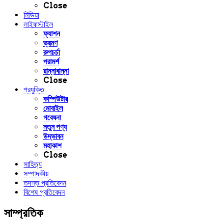
Close
মিডিয়া
লাইফস্টাইল
ফ্যাশন
ভ্রমণ
রুপচর্চা
পরামর্শ
রান্নাবান্না
Close
প্রযুক্তি
কম্পিউটার
মোবাইল
গবেষনা
নতুন পণ্য
উদ্ভাবন
মহাকাশ
Close
সাহিত্য
সম্পাদকীয়
তদন্ত প্রতিবেদন
বিশেষ প্রতিবেদন
সাম্প্রতিক