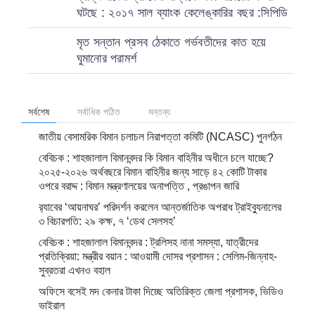
ঘটছে : ২০১৭ সাল ব্যাংক কেলেঙ্কারির বছর :সিপিডি
মৃত সন্তান প্রসব ঠেকাতে গর্ভবতীদের কাত হয়ে
ঘুমানোর পরামর্শ
সর্বশেষ
সর্বাধিক পঠিত
মন্তব্য
জাতীয় বেসামরিক বিমান চলাচল নিরাপত্তা কমিটি (NCASC) পুনর্গঠন
বেবিচক : শাহজালাল বিমানবন্দর কি বিমান বাহিনীর অধীনে চলে যাচ্ছে?
২০২৫-২০২৬ অর্থবছরে বিমান বাহিনীর জন্য সাড়ে ৪২ কোটি টাকার
ওপরে বরাদ্দ : বিমান মন্ত্রণালয়ের অনাপত্তি , প্রঙাপন জারি
র‍্যাবের ‘আয়নাঘর’ পরিদর্শন করলেন আন্তর্জাতিক অপরাধ ট্রাইব্যুনালের
৩ বিচারপতি: ২৯ কক্ষ, ৭ ‘ডেথ সেলসহ’
বেবিচক : শাহজালাল বিমানবন্দর : ট্রলিসহ নানা সমস্যা, যাত্রীদের
প্রতিক্রিয়া: মন্ত্রীর বয়ান : আওয়ামী দোসর প্রশাসন : সেলিম-জিন্নাহ-
সুব্রতরা এখনও বহাল
অফিসে বসেই মদ কেনার টাকা দিচ্ছে অতিরিক্ত জেলা প্রশাসক, ভিডিও
ভাইরাল