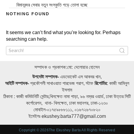
বিমানবন্দর সেবায় নতুন সংস্কৃতি গড়ে তোলা হচ্ছে
NOTHING FOUND
শাহজালাল বিমানবন্দর: ক্যানোপিতে ‘উন্নতির লক্ষণ নেই’
রানওয়ে নিরাপত্তায় ৯ কোটি টাকায় আধুনিক সুইপার কিনছে বেবিচক
যুক্তরাষ্ট্র থেকে বিশেষ ফ্লাইটে আরও ২৩ বাংলাদেশিকে দেশে ফেরত
It seems we can’t find what you’re looking for. Perhaps
পাঠানো হলো
searching can help.
ঢাকার এয়ারফ্রেইটে কোটি টাকার ১০১ কার্টন পণ্য আটক
Search
for:
হযরত শাহজালাল আন্তর্জাতিক বিমানবন্দরে গোয়েন্দা সংস্থা কর্তৃক বিশেষ
কায়দায় লুকানো ০৪ টি স্বর্ণের বার (৪৩২ গ্রাম) উদ্ধার করা প্রসঙ্গে।
সম্পাদক ও প্রকাশক:মো: দেলোয়ার হোসেন
বেবিচক : গেট কেলেংকারির পর এবার বাসা বরাদ্দে অনিয়ম: সেই সুব্রত
এখনও বহাল : এমটির ফোরম্যান ভুইয়া যখন পরিচালক প্রশাসনের গাড়ি
উপদেষ্টা সম্পাদক-
এডভোকেট এস আকবর খান,
চালক : মাসুদ-লিসা আউট: সাবেক প্রিন্সিপালের আবার ফিরে আসার তদবির
আইটি সম্পাদক-
প্রকৌশলী সাখাওয়াত পারভেজ পরাগ, স্টাফ
রিপোর্টার:
কাজী আমিনুল
ইসলাম
থার্ড টার্মিনালে যুক্ত হচ্ছে এলিভেটেড এক্সপ্রেসওয়ে
ঠিকানা : কাজী কমিউনিটি সেন্টার,খিলক্ষেত নামা পাড়া, ৯৬ নম্বর ওয়ার্ড, ঢাকা উত্তর সিটি
আশিয়ান সিটি এমডির কান্ড: মধ্যযুগীয় কায়দায় অভিনেত্রী স্নিগ্ধা
কর্পোরেশন, থানা- খিলক্ষেত, ঢাকা মহানগর, ঢাকা-১২৩০
চৌধুরীকে নির্যাতন: থানায় মামলা: প্রতিমন্ত্রীর হস্তক্ষেপে জামিন
মোবাইল-০১৭৫৯৮৮৮১১১, ০১৬৭২৬৭০৮২০
হযরত শাহজালাল আন্তর্জাতিক বিমানবন্দরে গোয়েন্দা সংস্থা কর্তৃক বিশেষ
ইমেইলঃ ekushey.barta777@gmail.com
কায়দায় লুকানো ০৪ টি স্বর্ণের বার (৪৩২ গ্রাম) জব্দ।
Copyright © 2026The Ekushey Barta All Rights Reserved