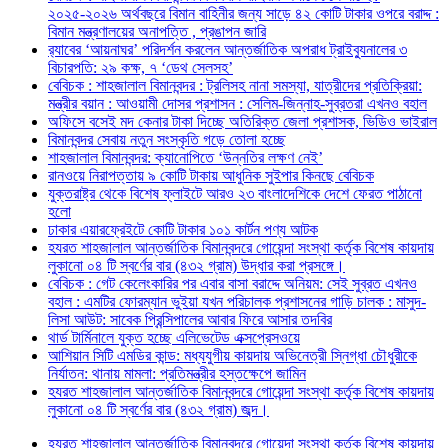
২০২৫-২০২৬ অর্থবছরে বিমান বাহিনীর জন্য সাড়ে ৪২ কোটি টাকার ওপরে বরাদ্দ :
বিমান মন্ত্রণালয়ের অনাপত্তি , প্রঙাপন জারি
র‍্যাবের ‘আয়নাঘর’ পরিদর্শন করলেন আন্তর্জাতিক অপরাধ ট্রাইব্যুনালের ৩
বিচারপতি: ২৯ কক্ষ, ৭ ‘ডেথ সেলসহ’
বেবিচক : শাহজালাল বিমানবন্দর : ট্রলিসহ নানা সমস্যা, যাত্রীদের প্রতিক্রিয়া:
মন্ত্রীর বয়ান : আওয়ামী দোসর প্রশাসন : সেলিম-জিন্নাহ-সুব্রতরা এখনও বহাল
অফিসে বসেই মদ কেনার টাকা দিচ্ছে অতিরিক্ত জেলা প্রশাসক, ভিডিও ভাইরাল
বিমানবন্দর সেবায় নতুন সংস্কৃতি গড়ে তোলা হচ্ছে
শাহজালাল বিমানবন্দর: ক্যানোপিতে ‘উন্নতির লক্ষণ নেই’
রানওয়ে নিরাপত্তায় ৯ কোটি টাকায় আধুনিক সুইপার কিনছে বেবিচক
যুক্তরাষ্ট্র থেকে বিশেষ ফ্লাইটে আরও ২৩ বাংলাদেশিকে দেশে ফেরত পাঠানো
হলো
ঢাকার এয়ারফ্রেইটে কোটি টাকার ১০১ কার্টন পণ্য আটক
হযরত শাহজালাল আন্তর্জাতিক বিমানবন্দরে গোয়েন্দা সংস্থা কর্তৃক বিশেষ কায়দায়
লুকানো ০৪ টি স্বর্ণের বার (৪৩২ গ্রাম) উদ্ধার করা প্রসঙ্গে।
বেবিচক : গেট কেলেংকারির পর এবার বাসা বরাদ্দে অনিয়ম: সেই সুব্রত এখনও
বহাল : এমটির ফোরম্যান ভুইয়া যখন পরিচালক প্রশাসনের গাড়ি চালক : মাসুদ-
লিসা আউট: সাবেক প্রিন্সিপালের আবার ফিরে আসার তদবির
থার্ড টার্মিনালে যুক্ত হচ্ছে এলিভেটেড এক্সপ্রেসওয়ে
আশিয়ান সিটি এমডির কান্ড: মধ্যযুগীয় কায়দায় অভিনেত্রী স্নিগ্ধা চৌধুরীকে
নির্যাতন: থানায় মামলা: প্রতিমন্ত্রীর হস্তক্ষেপে জামিন
হযরত শাহজালাল আন্তর্জাতিক বিমানবন্দরে গোয়েন্দা সংস্থা কর্তৃক বিশেষ কায়দায়
লুকানো ০৪ টি স্বর্ণের বার (৪৩২ গ্রাম) জব্দ।
হযরত শাহজালাল আন্তর্জাতিক বিমানবন্দরে গোয়েন্দা সংস্থা কর্তৃক বিশেষ কায়দায়