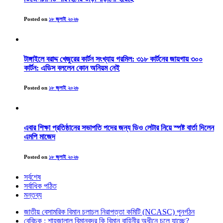
Posted on
১৮ জুলাই ২০২৬
টাঙ্গাইলে বরাদ্দ খেজুরের কার্টন সংখ্যায় গরমিল: ৩১৮ কার্টনের জায়গায় ৩০০
কার্টন: এডিস বললেন কোন অনিয়ম নেই
Posted on
১৮ জুলাই ২০২৬
এবার শিক্ষা প্রতিষ্ঠানের সভাপতি পদের জন্য ডিও লেটার নিয়ে স্পষ্ট বার্তা দিলেন
এমপি মাজেদ
Posted on
১৮ জুলাই ২০২৬
সর্বশেষ
সর্বাধিক পঠিত
মন্তব্য
জাতীয় বেসামরিক বিমান চলাচল নিরাপত্তা কমিটি (NCASC) পুনর্গঠন
বেবিচক : শাহজালাল বিমানবন্দর কি বিমান বাহিনীর অধীনে চলে যাচ্ছে?