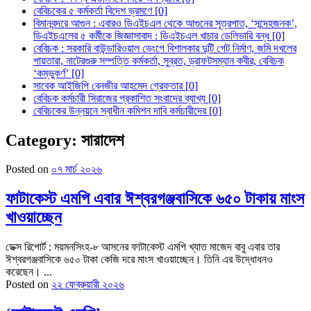
বেবিচকের ৫ কর্মকর্তা বিদেশ ভ্রমণে [0]
বিমানবন্দরে আগুন : এবারও ডিএইচএল থেকে আগুনের সূত্রপাত, ‘সন্দেহজনক’,
ডিএইচএলের ৫ কর্মীকে জিজ্ঞাসাবাদ : ডিএইচএল খাচার ডেলিভারি বন্ধ [0]
বেবিচক : সরকারি বাউন্ডারিওয়াল ভেংগে বিশালকার দুটি গেট নির্মাণ, জমি দখলের
পায়তারা, নাটেরগুরু সম্পত্তি কর্মকর্তা, সুব্রত, ড্রাফটসম্যান কবীর, বেবিচক
‘কম্ভুকর্ণ’ [0]
সাবেক আইজিপি বেনজীর আহমেদ গ্রেফতার [0]
বেবিচক কর্মচারী সিরাজের প্রকাশিত সংবাদের ব্যাখ্য [0]
বেবিচকের উন্নয়নে স্বাধীন কমিশন দাবি কর্মচারীদের [0]
Category:
সারাদেশ
Posted on
০৭ মার্চ ২০২৬
ফাটাকেস্ট এমপি এবার ঈশ্বরগঞ্জবাসিকে ৬৫০ টাকায় মাংস
খাওয়াচ্ছেন
ডেক্স রিপোর্ট : ময়মনসিংহ-৮ আসনের ফাটাকেস্ট এমপি খ্যাত মাজেদ বাবু এবার তার
ঈশ্বরগঞ্জবাসিকে ৬৫০ টাকা কেজি দরে মাংস খাওয়াচ্ছেন। তিনি এর উদ্ধোধনও
করেছেন। ...
Posted on
২২ ফেব্রুয়ারী ২০২৬