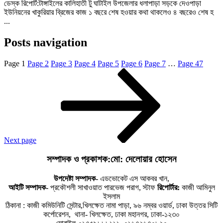
ডেস্ক রিপোর্ট:টাঙ্গাইলের কালিহাতী টু ঘাটাইল উপজেলার ধলাপাড়া সড়কে দেওপাড়া
ইউনিয়নের খাকুরিয়ার ব্রিজের কাজ ১ বছরে শেষ হওয়ার কথা থাকলেও ৪ বছরেও শেষ হ
...
Posts navigation
Page
1
Page
2
Page
3
Page
4
Page
5
Page
6
Page
7
…
Page
47
Next page
সম্পাদক ও প্রকাশক:মো: দেলোয়ার হোসেন
উপদেষ্টা সম্পাদক-
এডভোকেট এস আকবর খান,
আইটি সম্পাদক-
প্রকৌশলী সাখাওয়াত পারভেজ পরাগ, স্টাফ
রিপোর্টার:
কাজী আমিনুল
ইসলাম
ঠিকানা : কাজী কমিউনিটি সেন্টার,খিলক্ষেত নামা পাড়া, ৯৬ নম্বর ওয়ার্ড, ঢাকা উত্তর সিটি
কর্পোরেশন, থানা- খিলক্ষেত, ঢাকা মহানগর, ঢাকা-১২৩০