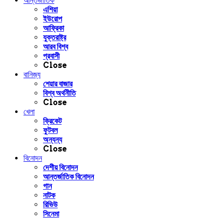
আন্তর্জাতিক
এশিয়া
ইউরোপ
আফ্রিকা
যুক্তরাষ্ট্র
আরব বিশ্ব
প্রবাসী
Close
বানিজ্য
শেয়ার বাজার
বিশ্ব অর্থনীতি
Close
খেলা
ক্রিকেট
ফুটবল
অন্যন্য
Close
বিনোদন
দেশীয় বিনোদন
আন্তর্জাতিক বিনোদন
গান
নাটক
রিভিউ
সিনেমা