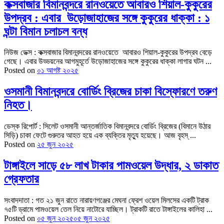
কক্সবাজার বিমানবন্দরে রানওয়েতে আবারও শিয়াল-কুকুরের
উপদ্রব : এবার উড়োজাহাজের সঙ্গে কুকুরের ধাক্কা : ১
ঘন্টা বিমান চলাচল বন্ধ
নিউজ ডেক্স : কক্সবাজার বিমানবন্দরের রানওয়েতে আবারও শিয়াল-কুকুরের উপদ্রব বেড়ে
গেছে। এবার উড্ডয়নের আগমুহূর্তে উড়োজাহাজের সঙ্গে কুকুরের ধাক্কা লাগার ঘটন ...
Posted on
০১ আগষ্ট ২০২৫
ওসমানী বিমানবন্দরে বোর্ডিং ব্রিজের চাকা বিস্ফোরণে তরুণ
নিহত।
ডেস্ক রিপোর্ট : সিলেট ওসমানী আন্তর্জাতিক বিমানবন্দরে বোর্ডিং ব্রিজের (বিমানে উঠার
সিড়ি) চাকা ফেটে গুরুতর আহত হয়ে এক ব্যক্তির মৃত্যু হয়েছে। আজ বৃহস্ ...
Posted on
২৫ জুন ২০২৫
টাঙ্গাইলে সাড়ে ৫৮ লাখ টাকার পামওয়েল উদ্ধার, ২ ডাকাত
গ্রেফতার
সংবাদদাতা : গত ২১ জুন রাতে নারায়ণগঞ্জের মেঘনা ফ্রেশ ওয়েল মিলসের একটি ট্রাক
৭৫টি ড্রামে পামওয়েল তেল নিয়ে নাটোরে যাচ্ছিল। ট্রাকটি রাতে টাঙ্গাইলের কালিহা ...
Posted on
০৫ জুন ২০২৫
০৫ জুন ২০২৫