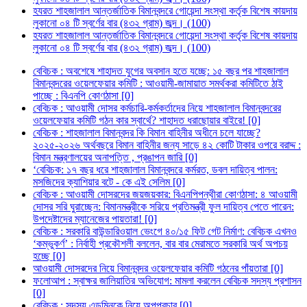
হযরত শাহজালাল আন্তর্জাতিক বিমানবন্দরে গোয়েন্দা সংস্থা কর্তৃক বিশেষ কায়দায়
লুকানো ০৪ টি স্বর্ণের বার (৪৩২ গ্রাম) জব্দ। (100)
হযরত শাহজালাল আন্তর্জাতিক বিমানবন্দরে গোয়েন্দা সংস্থা কর্তৃক বিশেষ কায়দায়
লুকানো ০৪ টি স্বর্ণের বার (৪৩২ গ্রাম) জব্দ। (100)
বেবিচক : অবশেষে শাহাদত যুগের অবসান হতে যচ্ছে: ১৫ বছর পর শাহজালাল
বিমানবন্দরের ওয়েলফেয়ার কমিটি : আওয়ামী-জামায়াত সমর্থকরা কমিটিতে ঠাই
পাচ্ছে : বিএনপি কোণঠাসা [0]
বেবিচক : আওয়ামী দোসর কর্মচারি-কর্মকর্তাদের নিয়ে শাহজালাল বিমানবন্দরের
ওয়েলফেয়ার কমিটি গঠন কার স্বার্থে? শাহাদত ধরাছোয়ার বাইরে! [0]
বেবিচক : শাহজালাল বিমানবন্দর কি বিমান বাহিনীর অধীনে চলে যাচ্ছে?
২০২৫-২০২৬ অর্থবছরে বিমান বাহিনীর জন্য সাড়ে ৪২ কোটি টাকার ওপরে বরাদ্দ :
বিমান মন্ত্রণালয়ের অনাপত্তি , প্রঙাপন জারি [0]
‘বেবিচক: ১৭ বছর ধরে শাহজালাল বিমানবন্দরে কর্মরত, ডবল দায়িত্ব পালন:
মসজিদের ক্যাশিয়ার বটে - কে এই সেলিম [0]
বেবিচক : আওয়ামী দোসরদের জয়জয়কার: বিএনপিপন্থীরা কোণঠাসা: ৪ আওয়ামী
দোসর সরি ঘুরাচ্ছেন: বিমানমন্ত্রীকে সরিয়ে প্রতিমন্ত্রী ফুল দায়িত্ব পেতে পারেন:
উপদেষ্টাদের ম্যানেজের পায়তারা! [0]
বেবিচক : সরকারি বাউন্ডারিওয়াল ভেংগে ৪০/১৫ ফিট গেট নির্মাণ: বেবিচক এখনও
‘কম্ভুকর্ণ’ : নির্বাহী প্রকৌশলী বললেন, বার বার মেরামতে সরকারি অর্থ অপচয়
হচ্ছে [0]
আওয়ামী দোসরদের নিয়ে বিমানবন্দর ওয়েলফেয়ার কমিটি গঠনের পাঁয়তারা [0]
ফলোআপ : স্বাক্ষর জালিয়াতির অভিযোগ: মামলা করলেন বেবিচক সদস্য প্রশাসন
[0]
বেবিচক : সদস্য এডমিনকে নিয়ে অপপ্রচার [0]