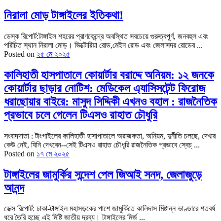
নিরালা মোড় টাঙ্গাইলের ইতিকথা!
ডেস্ক রিপোর্ট:টাঙ্গাইল শহরের প্রাণকেন্দ্রে অবস্থিত সবচেয়ে গুরুত্বপূর্ণ, জনবহুল এবং
পরিচিত স্থান নিরালা মোড়। ভিক্টোরিয়া রোড,মেইন রোড এবং জেলাসদর রোডের ...
Posted on
২৫ মে ২০২৫
কালিহাতী হাসপাতালে কোয়ার্টার বরাদ্দে অনিয়ম: ১২ জনকে
কোয়ার্টার ছাড়ার নোটিশ: মেডিকেল এ্যাসিসটেন্ট ফিরোজ
ধরাছোয়ার বাইরে: মাসুদ সিদ্দিকী এখনও বহাল : রাজনৈতিক
প্রভাবে চলে গেলেন টিএসও রাহাত চৌধুরি
সংবাদদাতা : টাংগাইলের কালিহাতী হাসাপাতালে অরাজকতা, অনিয়ম, দুর্নীতি চলছে, দেখার
কেউ নেই, যিনি দেখবেন--সেই টিএসও রাহাত চৌধূরি রাজনৈতিক প্রভাবে স্বেচ্ ...
Posted on
১৭ মে ২০২৫
টাঙ্গাইলের জামুর্কির সন্দেশ পেল জিআই সনদ, জেলাজুড়ে
আনন্দ
ডেক্স রিপোর্ট: ঢাকা-টাঙ্গাইল মহাসড়কের পাশে জামুর্কিতে কালিদাস মিষ্টান্ন ভাণ্ডারে শতবর্ষ
ধরে তৈরি হচ্ছে এই মিষ্টি জাতীয় দ্রব্য। টাঙ্গাইলের মির্জ ...