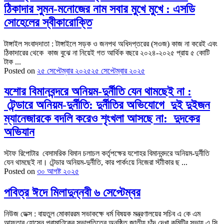
ঠিকাদার সুমন-মনোজের নাম সবার মুখে মুখে : এসডি
সোহেলের স্বীকারোক্তি
টাঙ্গাইল সংবাদদাতা : টাঙ্গাইলে সড়ক ও জনপথ অধিদপ্তরের (সওজ) কাজ না করেই এবং
ঠিকাদারের থেকে কাজ বুঝে না নিয়েই গত আর্থিক বছরে ২০২৪-২০২৫ প্রায় ৫ কোটি
টাক ...
Posted on
২৫ সেপ্টেম্বার ২০২৫
২৫ সেপ্টেম্বার ২০২৫
যশোর বিমানবন্দরে অনিয়ম-দুর্নীতি যেন থামছেই না :
টেন্ডারে অনিয়ম-দুর্নীতি: দুর্নীতির অভিযোগে দুই ‍দুইজন
ম্যানেজারকে বদলি করেও শৃংখলা আসছে না: দুদকের
অভিযান
স্টাফ রিপোটার বেসামরিক বিমান চলাচল কর্তৃপক্ষের যশোহর বিমানবন্দরে অনিয়ম-দুর্নীতি
যেন থামছেই না। টেন্ডার অনিয়ম-দুর্নীতি, কার পার্কংয়ে নিজেরা স্টাীকার ছ ...
Posted on
৩০ আগষ্ট ২০২৫
পবিত্র ঈদে মিলাদুন্নবী ৬ সেপ্টেম্বর
নিউজ ডেক্স : বায়তুল মোকাররম সভাকক্ষে ধর্ম বিষয়ক মন্ত্রণালয়ের সচিব এ কে এম
আফতাব হোসেন প্রামাণিকের সভাপতিত্বে অনুষ্ঠিত জাতীয় চাঁদ দেখা কমিটির সভায় এ সি