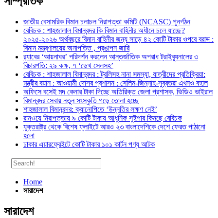
সাম্প্রতিক
জাতীয় বেসামরিক বিমান চলাচল নিরাপত্তা কমিটি (NCASC) পুনর্গঠন
বেবিচক : শাহজালাল বিমানবন্দর কি বিমান বাহিনীর অধীনে চলে যাচ্ছে?
২০২৫-২০২৬ অর্থবছরে বিমান বাহিনীর জন্য সাড়ে ৪২ কোটি টাকার ওপরে বরাদ্দ :
বিমান মন্ত্রণালয়ের অনাপত্তি , প্রঙাপন জারি
র‍্যাবের ‘আয়নাঘর’ পরিদর্শন করলেন আন্তর্জাতিক অপরাধ ট্রাইব্যুনালের ৩
বিচারপতি: ২৯ কক্ষ, ৭ ‘ডেথ সেলসহ’
বেবিচক : শাহজালাল বিমানবন্দর : ট্রলিসহ নানা সমস্যা, যাত্রীদের প্রতিক্রিয়া:
মন্ত্রীর বয়ান : আওয়ামী দোসর প্রশাসন : সেলিম-জিন্নাহ-সুব্রতরা এখনও বহাল
অফিসে বসেই মদ কেনার টাকা দিচ্ছে অতিরিক্ত জেলা প্রশাসক, ভিডিও ভাইরাল
বিমানবন্দর সেবায় নতুন সংস্কৃতি গড়ে তোলা হচ্ছে
শাহজালাল বিমানবন্দর: ক্যানোপিতে ‘উন্নতির লক্ষণ নেই’
রানওয়ে নিরাপত্তায় ৯ কোটি টাকায় আধুনিক সুইপার কিনছে বেবিচক
যুক্তরাষ্ট্র থেকে বিশেষ ফ্লাইটে আরও ২৩ বাংলাদেশিকে দেশে ফেরত পাঠানো
হলো
ঢাকার এয়ারফ্রেইটে কোটি টাকার ১০১ কার্টন পণ্য আটক
Home
সারাদেশ
সারাদেশ