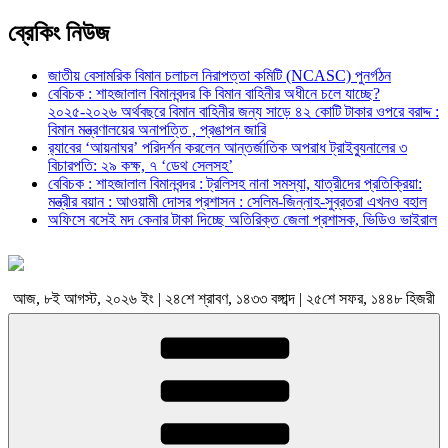
ব্রেকিং নিউজ
জাতীয় বেসামরিক বিমান চলাচল নিরাপত্তা কমিটি (NCASC) পুনর্গঠন
বেবিচক : শাহজালাল বিমানবন্দর কি বিমান বাহিনীর অধীনে চলে যাচ্ছে?
২০২৫-২০২৬ অর্থবছরে বিমান বাহিনীর জন্য সাড়ে ৪২ কোটি টাকার ওপরে বরাদ্দ :
বিমান মন্ত্রণালয়ের অনাপত্তি , প্রঙাপন জারি
র‍্যাবের ‘আয়নাঘর’ পরিদর্শন করলেন আন্তর্জাতিক অপরাধ ট্রাইব্যুনালের ৩
বিচারপতি: ২৯ কক্ষ, ৭ ‘ডেথ সেলসহ’
বেবিচক : শাহজালাল বিমানবন্দর : ট্রলিসহ নানা সমস্যা, যাত্রীদের প্রতিক্রিয়া:
মন্ত্রীর বয়ান : আওয়ামী দোসর প্রশাসন : সেলিম-জিন্নাহ-সুব্রতরা এখনও বহাল
অফিসে বসেই মদ কেনার টাকা দিচ্ছে অতিরিক্ত জেলা প্রশাসক, ভিডিও ভাইরাল
আজ, ৮ই আগস্ট, ২০২৬ ইং | ২৪শে শ্রাবণ, ১৪৩৩ বঙ্গাব্দ | ২৫শে সফর, ১৪৪৮ হিজরী