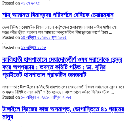
Posted on
০১ মে ২০২৫
শাহ আমানত বিমানবন্দর পরিদর্শনে বেবিচক চেয়ারম্যান
ডেক্স নিউজ : বেসামরিক বিমান চলাচল কর্তৃপক্ষের চেয়ারম্যান এয়ার ভাইস মার্শাল মো.
মঞ্জুর কবীর ভূঁইয়া গতকাল শাহ আমানত আন্তর্জাতিক বিমানবন্দরের কার্গো টারম ...
Posted on
১৪ এপ্রিল ২০২৫
০১ জুন ২০২৫
...
Posted on
১২ এপ্রিল ২০২৫
কালিহাতী হাসপাতালে মেয়াদোত্তীর্ণ ওষধ সরানোকে কেন্দ্র
করে অপপ্রচার : তদন্ত কমিটি গঠিত : ডা. সুমির
প্রাইভেট হাসপাতাল প্রাকটিস জমজমাট
সংবাদদাতা : টাংগাইলের কালিহাতী হাসপাতালের মেয়াদোত্তীর্ণ ওষধ সরানোকে কেন্দ্র করে
৩ সদস্য বিশিষ্ট তদন্ত কমিটি গঠিত হয়েছে। হাসপাতালে কর্মরত সিনিয়র স্টাফ ...
Posted on
১০ এপ্রিল ২০২৫
১০ এপ্রিল ২০২৫
টাঙ্গাইলে ব্রিজের কাজ অসমাপ্ত, ভোগান্তিতে ৪১ গ্রামের
মানুষ