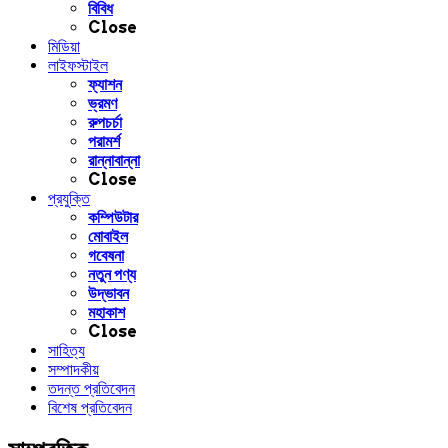
বিবিধ
Close
মিডিয়া
লাইফস্টাইল
ফ্যাশন
ভ্রমণ
রুপচর্চা
পরামর্শ
রান্নাবান্না
Close
প্রযুক্তি
কম্পিউটার
মোবাইল
গবেষনা
নতুন পণ্য
উদ্ভাবন
মহাকাশ
Close
সাহিত্য
সম্পাদকীয়
তদন্ত প্রতিবেদন
বিশেষ প্রতিবেদন