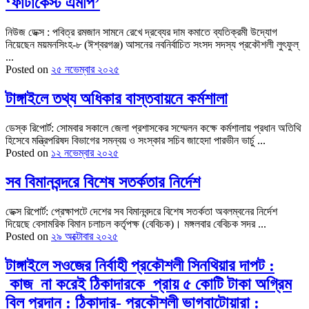
‘ফাটাকেস্ট এমপি’
নিউজ ডেক্স : পবিত্র রমজান সামনে রেখে দ্রব্যের দাম কমাতে ব্যতিক্রমী উদ্যোগ
নিয়েছেন ময়মনসিংহ-৮ (ঈশ্বরগঞ্জ) আসনের নবনির্বাচিত সংসদ সদস্য প্রকৌশলী লুৎফুল্
...
Posted on
২৫ নভেম্বার ২০২৫
টাঙ্গাইলে তথ্য অধিকার বাস্তবায়নে কর্মশালা
ডেস্ক রিপোর্ট: সোমবার সকালে জেলা প্রশাসকের সম্মেলন কক্ষে কর্মশালায় প্রধান অতিথি
হিসেবে মন্ত্রিপরিষদ বিভাগের সমন্বয় ও সংস্কার সচিব জাহেদা পারভীন ভার্চু ...
Posted on
১২ নভেম্বার ২০২৫
সব বিমানবন্দরে বিশেষ সতর্কতার নির্দেশ
ডেক্স রিপোর্ট: প্রেক্ষাপটে দেশের সব বিমানবন্দরে বিশেষ সতর্কতা অবলম্বনের নির্দেশ
দিয়েছে বেসামরিক বিমান চলাচল কর্তৃপক্ষ (বেবিচক)। মঙ্গলবার বেবিচক সদর ...
Posted on
২৯ অক্টোবার ২০২৫
টাঙ্গাইলে সওজের নির্বাহী প্রকৌশলী সিনথিয়ার দাপট :
কাজ না করেই ঠিকাদারকে প্রায় ৫ কোটি টাকা অগ্রিম
বিল প্রদান : ঠিকাদার- প্রকৌশলী ভাগবাটোয়ারা :