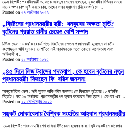
ডেক্স রিপোর্ট : পররাষ্ট্রমন্ত্রী ড. একে আবদুল মোমেন বলেছেন, যুক্তরাষ্ট্র বিভিন্ন সময়ে
যাদের ওপর চাপ সৃষ্টি করতে চায়, তাদের ওপর স্যাংশন (নিষেধাজ্ঞা) দে ...
Posted on
২৭ অক্টোবার ২০২২
„ব্রিটনের প্রধানমন্ত্রীর স্ত্রী: ধনকুবের অক্ষতা মূর্তি?
বৃটেনের প্রয়াত রানীর চেয়েও বেশি সম্পদ
নিউজ ডেক্স : একঝাঁক রেকর্ড গড়ে ব্রিটেনের ৫৭তম প্রধানমন্ত্রী হয়েছেন ভারতীয়
বংশোদ্ভূত ঋষি সুনাক। দেশটিতে এই প্রথমবারের মতো কোনো অশ্বেতাঙ্গ এবং
অভিবাসী প ...
Posted on
২১ অক্টোবার ২০২২
„৪৫ দিনে লিজ ট্রাসের পদত্যাগ , কে হবেন বৃটেনের নতুন
প্রধানমন্ত্রী! ফিরছেন কি বরিস জনসন!
আন্তর্জাতিক ডেক্স : ঋষি সুনাক নাকি বরিস জনসন! কে ফিরছেন বৃটেনের ১০ ডাউনিং
স্ট্রিটে। গত ২০ অক্টোবর প্রধানমন্ত্রীর পদ ত্যাগ করেছেন লিজ ট্রাস। এরপরই এই ...
Posted on
২২ সেপ্টেম্বার ২০২২
সঙ্কট মোকাবেলায় বৈশ্বিক সংহতির আহ্বান প্রধানমন্ত্রীর
ডেক্স রিপোর্ট : প্রধানমন্ত্রী শেখ হাসিনা ইউক্রেন যুদ্ধের কারণে সৃষ্ট সঙ্কট মোকাবেলায়