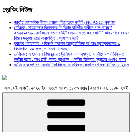
ব্রেকিং নিউজ
জাতীয় বেসামরিক বিমান চলাচল নিরাপত্তা কমিটি (NCASC) পুনর্গঠন
বেবিচক : শাহজালাল বিমানবন্দর কি বিমান বাহিনীর অধীনে চলে যাচ্ছে?
২০২৫-২০২৬ অর্থবছরে বিমান বাহিনীর জন্য সাড়ে ৪২ কোটি টাকার ওপরে বরাদ্দ :
বিমান মন্ত্রণালয়ের অনাপত্তি , প্রঙাপন জারি
র‍্যাবের ‘আয়নাঘর’ পরিদর্শন করলেন আন্তর্জাতিক অপরাধ ট্রাইব্যুনালের ৩
বিচারপতি: ২৯ কক্ষ, ৭ ‘ডেথ সেলসহ’
বেবিচক : শাহজালাল বিমানবন্দর : ট্রলিসহ নানা সমস্যা, যাত্রীদের প্রতিক্রিয়া:
মন্ত্রীর বয়ান : আওয়ামী দোসর প্রশাসন : সেলিম-জিন্নাহ-সুব্রতরা এখনও বহাল
অফিসে বসেই মদ কেনার টাকা দিচ্ছে অতিরিক্ত জেলা প্রশাসক, ভিডিও ভাইরাল
আজ, ৯ই আগস্ট, ২০২৬ ইং | ২৫শে শ্রাবণ, ১৪৩৩ বঙ্গাব্দ | ২৬শে সফর, ১৪৪৮ হিজরী