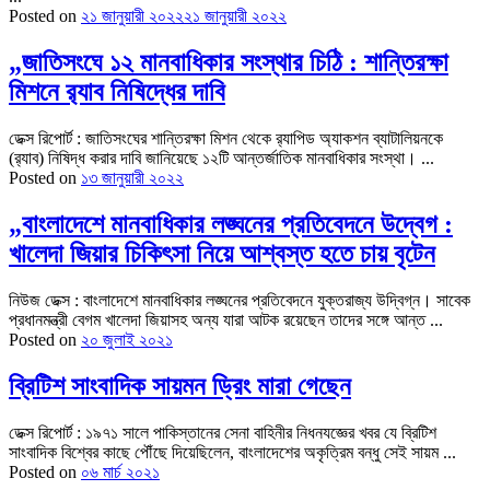
Posted on
২১ জানুয়ারী ২০২২
২১ জানুয়ারী ২০২২
„জাতিসংঘে ১২ মানবাধিকার সংস্থার চিঠি : শান্তিরক্ষা
মিশনে র‍্যাব নিষিদ্ধের দাবি
ডেক্স রিপোর্ট : জাতিসংঘের শান্তিরক্ষা মিশন থেকে র‌্যাপিড অ্যাকশন ব্যাটালিয়নকে
(র‌্যাব) নিষিদ্ধ করার দাবি জানিয়েছে ১২টি আন্তর্জাতিক মানবাধিকার সংস্থা। ...
Posted on
১৩ জানুয়ারী ২০২২
„বাংলাদেশে মানবাধিকার লঙ্ঘনের প্রতিবেদনে উদ্বেগ :
খালেদা জিয়ার চিকিৎসা নিয়ে আশ্বস্ত হতে চায় বৃটেন
নিউজ ডেক্স : বাংলাদেশে মানবাধিকার লঙ্ঘনের প্রতিবেদনে যুক্তরাজ্য উদ্বিগ্ন। সাবেক
প্রধানমন্ত্রী বেগম খালেদা জিয়াসহ অন্য যারা আটক রয়েছেন তাদের সঙ্গে আন্ত ...
Posted on
২০ জুলাই ২০২১
ব্রিটিশ সাংবাদিক সায়মন ড্রিং মারা গেছেন
ডেক্স রিপোর্ট : ১৯৭১ সালে পাকিস্তানের সেনা বাহিনীর নিধনযজ্ঞের খবর যে ব্রিটিশ
সাংবাদিক বিশ্বের কাছে পৌঁছে দিয়েছিলেন, বাংলাদেশের অকৃত্রিম বন্ধু সেই সায়ম ...
Posted on
০৬ মার্চ ২০২১