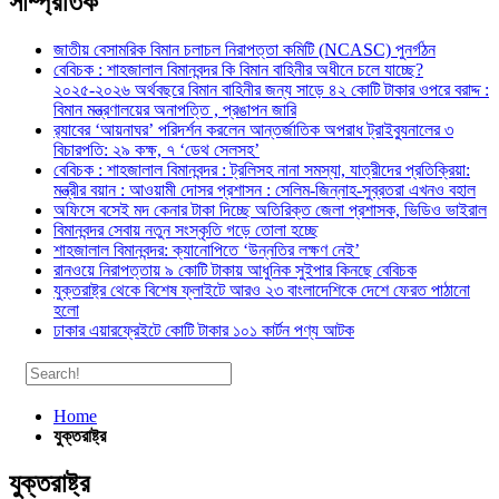
সাম্প্রতিক
জাতীয় বেসামরিক বিমান চলাচল নিরাপত্তা কমিটি (NCASC) পুনর্গঠন
বেবিচক : শাহজালাল বিমানবন্দর কি বিমান বাহিনীর অধীনে চলে যাচ্ছে?
২০২৫-২০২৬ অর্থবছরে বিমান বাহিনীর জন্য সাড়ে ৪২ কোটি টাকার ওপরে বরাদ্দ :
বিমান মন্ত্রণালয়ের অনাপত্তি , প্রঙাপন জারি
র‍্যাবের ‘আয়নাঘর’ পরিদর্শন করলেন আন্তর্জাতিক অপরাধ ট্রাইব্যুনালের ৩
বিচারপতি: ২৯ কক্ষ, ৭ ‘ডেথ সেলসহ’
বেবিচক : শাহজালাল বিমানবন্দর : ট্রলিসহ নানা সমস্যা, যাত্রীদের প্রতিক্রিয়া:
মন্ত্রীর বয়ান : আওয়ামী দোসর প্রশাসন : সেলিম-জিন্নাহ-সুব্রতরা এখনও বহাল
অফিসে বসেই মদ কেনার টাকা দিচ্ছে অতিরিক্ত জেলা প্রশাসক, ভিডিও ভাইরাল
বিমানবন্দর সেবায় নতুন সংস্কৃতি গড়ে তোলা হচ্ছে
শাহজালাল বিমানবন্দর: ক্যানোপিতে ‘উন্নতির লক্ষণ নেই’
রানওয়ে নিরাপত্তায় ৯ কোটি টাকায় আধুনিক সুইপার কিনছে বেবিচক
যুক্তরাষ্ট্র থেকে বিশেষ ফ্লাইটে আরও ২৩ বাংলাদেশিকে দেশে ফেরত পাঠানো
হলো
ঢাকার এয়ারফ্রেইটে কোটি টাকার ১০১ কার্টন পণ্য আটক
Home
যুক্তরাষ্ট্র
যুক্তরাষ্ট্র