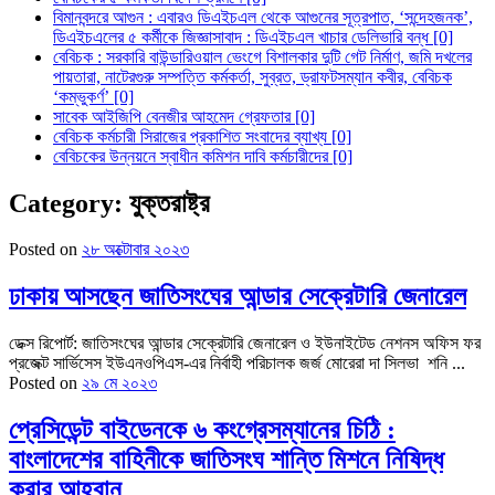
বিমানবন্দরে আগুন : এবারও ডিএইচএল থেকে আগুনের সূত্রপাত, ‘সন্দেহজনক’,
ডিএইচএলের ৫ কর্মীকে জিজ্ঞাসাবাদ : ডিএইচএল খাচার ডেলিভারি বন্ধ [0]
বেবিচক : সরকারি বাউন্ডারিওয়াল ভেংগে বিশালকার দুটি গেট নির্মাণ, জমি দখলের
পায়তারা, নাটেরগুরু সম্পত্তি কর্মকর্তা, সুব্রত, ড্রাফটসম্যান কবীর, বেবিচক
‘কম্ভুকর্ণ’ [0]
সাবেক আইজিপি বেনজীর আহমেদ গ্রেফতার [0]
বেবিচক কর্মচারী সিরাজের প্রকাশিত সংবাদের ব্যাখ্য [0]
বেবিচকের উন্নয়নে স্বাধীন কমিশন দাবি কর্মচারীদের [0]
Category:
যুক্তরাষ্ট্র
Posted on
২৮ অক্টোবার ২০২৩
ঢাকায় আসছেন জাতিসংঘের আন্ডার সেক্রেটারি জেনারেল
ডেক্স রিপোর্ট: জাতিসংঘের আন্ডার সেক্রেটারি জেনারেল ও ইউনাইটেড নেশনস অফিস ফর
প্রজেক্ট সার্ভিসেস ইউএনওপিএস-এর নির্বাহী পরিচালক জর্জ মোরেরা দা সিলভা শনি ...
Posted on
২৯ মে ২০২৩
প্রেসিডেন্ট বাইডেনকে ৬ কংগ্রেসম্যানের চিঠি :
বাংলাদেশের বাহিনীকে জাতিসংঘ শান্তি মিশনে নিষিদ্ধ
করার আহ্বান