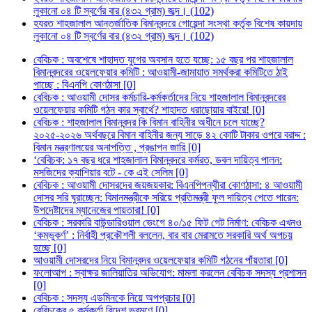
লুকানো ০৪ টি স্বর্ণের বার (৪৩২ গ্রাম) জব্দ। (102)
হযরত শাহজালাল আন্তর্জাতিক বিমানবন্দরে গোয়েন্দা সংস্থা কর্তৃক বিশেষ কায়দায়
লুকানো ০৪ টি স্বর্ণের বার (৪৩২ গ্রাম) জব্দ। (102)
বেবিচক : অবশেষে শাহাদত যুগের অবসান হতে যচ্ছে: ১৫ বছর পর শাহজালাল
বিমানবন্দরের ওয়েলফেয়ার কমিটি : আওয়ামী-জামায়াত সমর্থকরা কমিটিতে ঠাই
পাচ্ছে : বিএনপি কোণঠাসা [0]
বেবিচক : আওয়ামী দোসর কর্মচারি-কর্মকর্তাদের নিয়ে শাহজালাল বিমানবন্দরের
ওয়েলফেয়ার কমিটি গঠন কার স্বার্থে? শাহাদত ধরাছোয়ার বাইরে! [0]
বেবিচক : শাহজালাল বিমানবন্দর কি বিমান বাহিনীর অধীনে চলে যাচ্ছে?
২০২৫-২০২৬ অর্থবছরে বিমান বাহিনীর জন্য সাড়ে ৪২ কোটি টাকার ওপরে বরাদ্দ :
বিমান মন্ত্রণালয়ের অনাপত্তি , প্রঙাপন জারি [0]
‘বেবিচক: ১৭ বছর ধরে শাহজালাল বিমানবন্দরে কর্মরত, ডবল দায়িত্ব পালন:
মসজিদের ক্যাশিয়ার বটে - কে এই সেলিম [0]
বেবিচক : আওয়ামী দোসরদের জয়জয়কার: বিএনপিপন্থীরা কোণঠাসা: ৪ আওয়ামী
দোসর সরি ঘুরাচ্ছেন: বিমানমন্ত্রীকে সরিয়ে প্রতিমন্ত্রী ফুল দায়িত্ব পেতে পারেন:
উপদেষ্টাদের ম্যানেজের পায়তারা! [0]
বেবিচক : সরকারি বাউন্ডারিওয়াল ভেংগে ৪০/১৫ ফিট গেট নির্মাণ: বেবিচক এখনও
‘কম্ভুকর্ণ’ : নির্বাহী প্রকৌশলী বললেন, বার বার মেরামতে সরকারি অর্থ অপচয়
হচ্ছে [0]
আওয়ামী দোসরদের নিয়ে বিমানবন্দর ওয়েলফেয়ার কমিটি গঠনের পাঁয়তারা [0]
ফলোআপ : স্বাক্ষর জালিয়াতির অভিযোগ: মামলা করলেন বেবিচক সদস্য প্রশাসন
[0]
বেবিচক : সদস্য এডমিনকে নিয়ে অপপ্রচার [0]
বেবিচকের ৫ কর্মকর্তা বিদেশ ভ্রমণে [0]