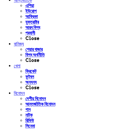
আন্তর্জাতিক
এশিয়া
ইউরোপ
আফ্রিকা
যুক্তরাষ্ট্র
আরব বিশ্ব
প্রবাসী
Close
বানিজ্য
শেয়ার বাজার
বিশ্ব অর্থনীতি
Close
খেলা
ক্রিকেট
ফুটবল
অন্যন্য
Close
বিনোদন
দেশীয় বিনোদন
আন্তর্জাতিক বিনোদন
গান
নাটক
রিভিউ
সিনেমা