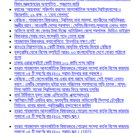
বিমান মন্ত্রণালয়ের অনাপত্তি , প্রঙাপন জারি
র‍্যাবের ‘আয়নাঘর’ পরিদর্শন করলেন আন্তর্জাতিক অপরাধ ট্রাইব্যুনালের ৩
বিচারপতি: ২৯ কক্ষ, ৭ ‘ডেথ সেলসহ’
বেবিচক : শাহজালাল বিমানবন্দর : ট্রলিসহ নানা সমস্যা, যাত্রীদের প্রতিক্রিয়া:
মন্ত্রীর বয়ান : আওয়ামী দোসর প্রশাসন : সেলিম-জিন্নাহ-সুব্রতরা এখনও বহাল
অফিসে বসেই মদ কেনার টাকা দিচ্ছে অতিরিক্ত জেলা প্রশাসক, ভিডিও ভাইরাল
বিমানবন্দর সেবায় নতুন সংস্কৃতি গড়ে তোলা হচ্ছে
শাহজালাল বিমানবন্দর: ক্যানোপিতে ‘উন্নতির লক্ষণ নেই’
রানওয়ে নিরাপত্তায় ৯ কোটি টাকায় আধুনিক সুইপার কিনছে বেবিচক
যুক্তরাষ্ট্র থেকে বিশেষ ফ্লাইটে আরও ২৩ বাংলাদেশিকে দেশে ফেরত পাঠানো
হলো
ঢাকার এয়ারফ্রেইটে কোটি টাকার ১০১ কার্টন পণ্য আটক
হযরত শাহজালাল আন্তর্জাতিক বিমানবন্দরে গোয়েন্দা সংস্থা কর্তৃক বিশেষ কায়দায়
লুকানো ০৪ টি স্বর্ণের বার (৪৩২ গ্রাম) উদ্ধার করা প্রসঙ্গে।
বেবিচক : গেট কেলেংকারির পর এবার বাসা বরাদ্দে অনিয়ম: সেই সুব্রত এখনও
বহাল : এমটির ফোরম্যান ভুইয়া যখন পরিচালক প্রশাসনের গাড়ি চালক : মাসুদ-
লিসা আউট: সাবেক প্রিন্সিপালের আবার ফিরে আসার তদবির
থার্ড টার্মিনালে যুক্ত হচ্ছে এলিভেটেড এক্সপ্রেসওয়ে
আশিয়ান সিটি এমডির কান্ড: মধ্যযুগীয় কায়দায় অভিনেত্রী স্নিগ্ধা চৌধুরীকে
নির্যাতন: থানায় মামলা: প্রতিমন্ত্রীর হস্তক্ষেপে জামিন
হযরত শাহজালাল আন্তর্জাতিক বিমানবন্দরে গোয়েন্দা সংস্থা কর্তৃক বিশেষ কায়দায়
লুকানো ০৪ টি স্বর্ণের বার (৪৩২ গ্রাম) জব্দ।
হযরত শাহজালাল আন্তর্জাতিক বিমানবন্দরে গোয়েন্দা সংস্থা কর্তৃক বিশেষ কায়দায়
লুকানো ০৪ টি স্বর্ণের বার (৪৩২ গ্রাম) জব্দ। (102)