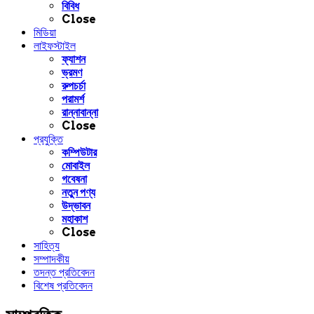
বিবিধ
Close
মিডিয়া
লাইফস্টাইল
ফ্যাশন
ভ্রমণ
রুপচর্চা
পরামর্শ
রান্নাবান্না
Close
প্রযুক্তি
কম্পিউটার
মোবাইল
গবেষনা
নতুন পণ্য
উদ্ভাবন
মহাকাশ
Close
সাহিত্য
সম্পাদকীয়
তদন্ত প্রতিবেদন
বিশেষ প্রতিবেদন