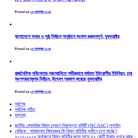
Posted on
০৬ নভেম্বার ২০২৪
বাংলাদেশে অবাধ ও সুষ্ঠু নির্বাচন অনুষ্ঠানে সংলাপ গুরুত্বপূর্ণ: যুক্তরাষ্ট্র
Posted on
০৬ নভেম্বার ২০২৪
রাজনৈতিক সহিংসতায় প্রাণহানিতে গভীরভাবে মর্মাহত ইউরোপীয় ইউনিয়ন, চায়
অংশগ্রহণমূলক নির্বাচন, উদ্বেগ প্রকাশ করেছে যুক্তরাষ্ট্র
Posted on
০৬ নভেম্বার ২০২৪
সর্বশেষ
সর্বাধিক পঠিত
মন্তব্য
জাতীয় বেসামরিক বিমান চলাচল নিরাপত্তা কমিটি (NCASC) পুনর্গঠন
বেবিচক : শাহজালাল বিমানবন্দর কি বিমান বাহিনীর অধীনে চলে যাচ্ছে?
২০২৫-২০২৬ অর্থবছরে বিমান বাহিনীর জন্য সাড়ে ৪২ কোটি টাকার ওপরে বরাদ্দ :